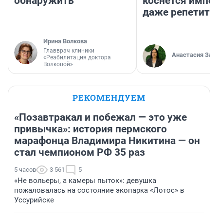
обнаружить
коснется импор
даже репетито
Ирина Волкова
Главврач клиники
Анастасия Зав
«Реабилитация доктора
Волковой»
РЕКОМЕНДУЕМ
«Позавтракал и побежал — это уже
привычка»: история пермского
марафонца Владимира Никитина — он
стал чемпионом РФ 35 раз
5 часов
3 561
5
«Не вольеры, а камеры пыток»: девушка
пожаловалась на состояние экопарка «Лотос» в
Уссурийске