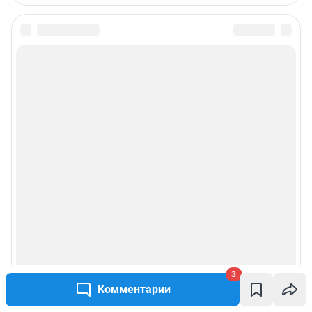
Статистика канала в MAX
Все города сети
Мобильное приложение
Google Play
App Store
Мы в соцсетях
Контактные данные для Роскомнадзора и государственных органов
Сетевое издание «NGS55.RU» (18+)
Зарегистрировано Федеральной службой по надзору в сфере связи,
информационных технологий и массовых коммуникаций
(Роскомнадзор). Регистрационный номер и дата принятия решения о
3
регистрации - ЭЛ № ФС 77 - 78819 от 07.08.2020 г.
Учредитель: Общество с ограниченной ответственностью "ИНТЕРНЕТ
Комментарии
ТЕХНОЛОГИИ"
Главный редактор: Назарчук Ангелина Алексеевна