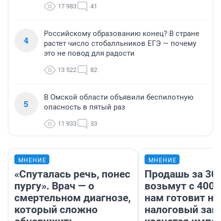
17 983
41
Российскому образованию конец? В стране
4
растет число стобалльников ЕГЭ — почему
это не повод для радости
13 522
82
В Омской области объявили беспилотную
5
опасность в пятый раз
11 933
33
МНЕНИЕ
МНЕНИЕ
«Спуталась речь, понес
Продашь за 300
пургу». Врач — о
возьмут с 4000
смертельном диагнозе,
нам готовит н
который сложно
налоговый зако