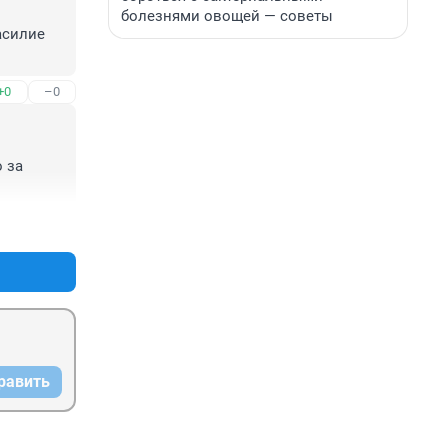
болезнями овощей — советы
силие 
+0
–0
 за 
+0
–0
равить