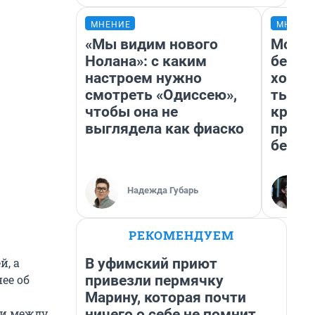
МНЕНИЕ
МНЕНИ
«Мы видим нового
Мой б
Нолана»: с каким
береж
настроем нужно
хотел
смотреть «Одиссею»,
тысяч
чтобы она не
креди
выглядела как фиаско
приех
безоп
Надежда Губарь
РЕКОМЕНДУЕМ
В уфимский приют
й, а
привезли пермячку
ее об
Марину, которая почти
ничего о себе не помнит.
ти между