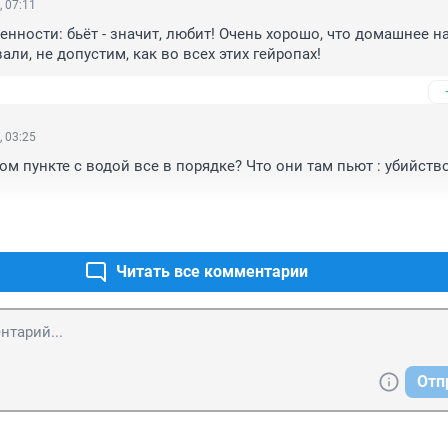
, 07:11
нности: бьëт - значит, любит! Очень хорошо, что домашнее на
ли, не допустим, как во всех этих гейропах!
, 03:25
м пункте с водой все в порядке? Что они там пьют : убийство
Читать все комментарии
Отп