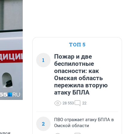
ТОП 5
Пожар и две
1
беспилотные
опасности: как
Омская область
пережила вторую
атаку БПЛА
28 553
22
ПВО отражает атаку БПЛА в
2
Омской области
ался