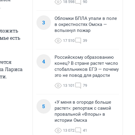
18 598
90
.
Обломки БПЛА упали в поле
3
в окрестностях Омска —
аложить
вспыхнул пожар
мье есть
17 510
39
Российскому образованию
4
уется
конец? В стране растет число
ла Лариса
стобалльников ЕГЭ — почему
это не повод для радости
ти.
13 101
79
«У меня в огороде больше
5
растет»: репортаж с самой
провальной «Флоры» в
истории Омска
13 072
41