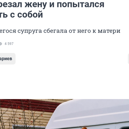
резал жену и попытался
ть с собой
гося супруга сбегала от него к матери
4 597
ариев