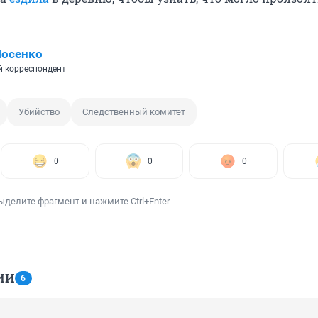
Носенко
 корреспондент
Убийство
Следственный комитет
0
0
0
ыделите фрагмент и нажмите Ctrl+Enter
ИИ
6