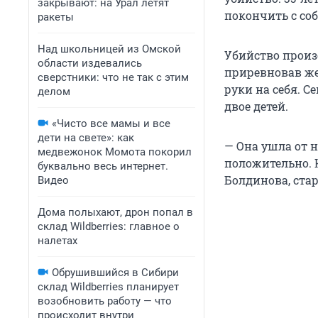
закрывают: на Урал летят
покончить с со
ракеты
Над школьницей из Омской
Убийство произо
области издевались
приревновав жен
сверстники: что не так с этим
руки на себя. С
делом
двое детей.
«Чисто все мамы и все
дети на свете»: как
— Она ушла от н
медвежонок Момота покорил
положительно. К
буквально весь интернет.
Болдинова, ста
Видео
Дома полыхают, дрон попал в
склад Wildberries: главное о
налетах
Обрушившийся в Сибири
склад Wildberries планирует
возобновить работу — что
происходит внутри