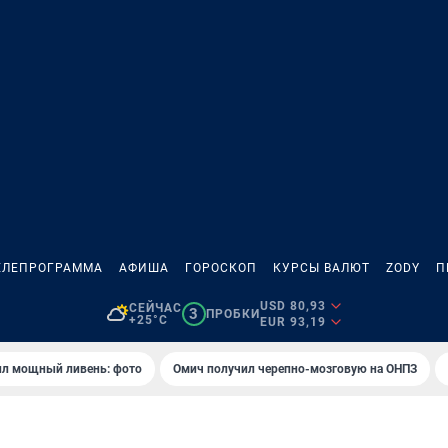
ЕЛЕПРОГРАММА
АФИША
ГОРОСКОП
КУРСЫ ВАЛЮТ
ZODY
П
USD 80,93
СЕЙЧАС
3
ПРОБКИ
+25°C
EUR 93,19
ил мощный ливень: фото
Омич получил черепно-мозговую на ОНПЗ