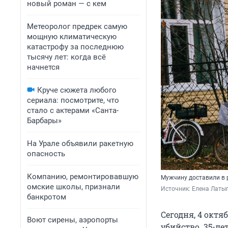
новый роман — с кем
Метеоролог предрек самую
мощную климатическую
катастрофу за последнюю
тысячу лет: когда всё
начнется
Круче сюжета любого
сериала: посмотрите, что
стало с актерами «Санта-
Барбары»
На Урале объявили ракетную
опасность
Компанию, ремонтировавшую
Мужчину доставили в
омские школы, признали
Источник: 
Елена Латы
банкротом
Сегодня, 4 октя
Воют сирены, аэропорты
убийство. 35-л