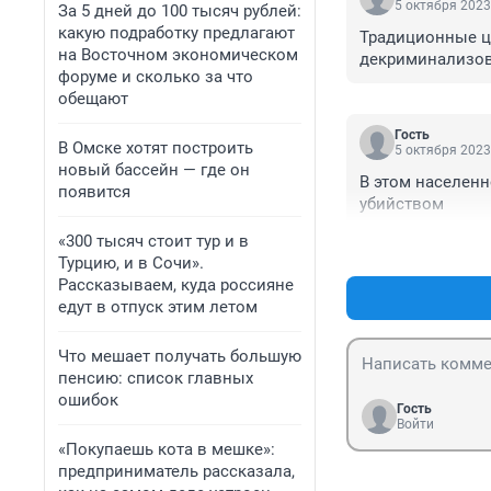
5 октября 2023
За 5 дней до 100 тысяч рублей:
какую подработку предлагают
Традиционные це
на Восточном экономическом
декриминализова
форуме и сколько за что
обещают
Гость
В Омске хотят построить
5 октября 2023
новый бассейн — где он
В этом населенно
появится
убийством
«300 тысяч стоит тур и в
Турцию, и в Сочи».
Рассказываем, куда россияне
едут в отпуск этим летом
Что мешает получать большую
пенсию: список главных
ошибок
Гость
Войти
«Покупаешь кота в мешке»:
предприниматель рассказала,