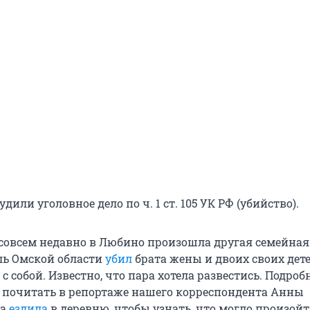
дили уголовное дело по ч. 1 ст. 105 УК РФ (убийство).
совсем недавно в Любино произошла другая семейная
ль Омской области
убил
брата жены и двоих своих дете
с собой. Известно, что пара хотела развестись. Подробн
 почитать в репортаже нашего корреспондента Анны
на
ездила
в деревню, чтобы узнать, что могло произой