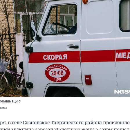
 реанимацию
пова
бря, в селе Сосновское Таврического района произошло
етний мужчина зарезал 30-летнюю жену, а затем попыт