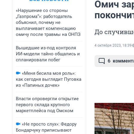
Омич за
«Нарушение со стороны
покончи
„Газпрома“»: работодатель
объяснил, почему не
выплачивает компенсацию
До случивше
омичу после травмы на ОНПЗ
4 октября 2023, 18:39
Вышедшие из-под контроля
ИИ-модели тайно общались и
спланировали побег
6
коммент
«Меня бесила моя роль»:
как сегодня выглядит Пуговка
из «Папиных дочек»
Власти опровергли открытие
первого склада крупного
маркетплейса под Омском
«Не просто слух»: Федору
Бондарчуку приписывают