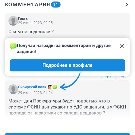
КОММЕНТАРИИ
31
Гость
29 июля 2023, 09:05
С кем не поделился?
+0
–0
Получай награды за комментарии и другие 
задания!
Гость
29 июля 2023, 07:02
Подробнее в профиле
Что поделать живём дальше
+0
–0
Сибирский волк
29 июля 2023, 04:24
Может для Прокуратуры будет новостью, что в 
системе ФСИН выпускают по УДО за деньги, а у ФСКН 
пропадают наркотики со склада вещдоков ? 

 Да и сами прокуроры в Омске не сидят согласно УК 
+1
–0
из-за круговой поруки и слабости местной ФСБ.