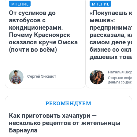
МНЕНИЕ
МНЕНИЕ
От сусликов до
«Покупаешь ко
автобусов с
мешке»:
кондиционерами.
предпринимат
Почему Красноярск
рассказала, как
оказался круче Омска
самом деле ус
(почти во всём)
бизнес со скл
дешевых това
Наталья Шорох
Сергей Энквист
Открыла кофейн
деньги соцразв
РЕКОМЕНДУЕМ
Как приготовить хачапури —
несколько рецептов от жительницы
Барнаула