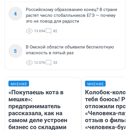
Российскому образованию конец? В стране
4
растет число стобалльников ЕГЭ — почему
это не повод для радости
13 694
82
В Омской области объявили беспилотную
5
опасность в пятый раз
12 076
33
МНЕНИЕ
МНЕНИЕ
«Покупаешь кота в
Колобок-колобо
мешке»:
тебя боюсь! Ра
предприниматель
отложили прок
рассказала, как на
«Человека-пау
самом деле устроен
отзыв о фильм
бизнес со складами
«человека-бул