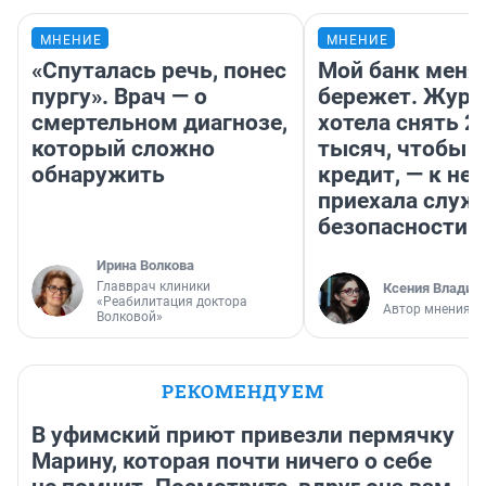
МНЕНИЕ
МНЕНИЕ
«Спуталась речь, понес
Мой банк меня
пургу». Врач — о
бережет. Журн
смертельном диагнозе,
хотела снять 2
который сложно
тысяч, чтобы п
обнаружить
кредит, — к не
приехала служ
безопасности
Ирина Волкова
Главврач клиники
Ксения Владим
«Реабилитация доктора
Автор мнения
Волковой»
РЕКОМЕНДУЕМ
В уфимский приют привезли пермячку
Марину, которая почти ничего о себе