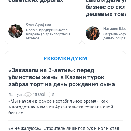
советских дорогах
самом деле ус
бизнес со скл
дешевых това
Олег Арефьев
Наталья Шорох
Блогер, предприниматель,
владелец в транспортном
Открыла кофейн
бизнесе
деньги соцразв
РЕКОМЕНДУЕМ
«Заказали на 3-летие»: перед
убийством жены в Казани турок
забрал торт на день рождения сына
5 августа
15 890
5
«Мы начали в самое нестабильное время»: как
многодетная мама из Архангельска создала свой
бизнес
«Я не жалуюсь». Строитель лишился рук и ног и стал