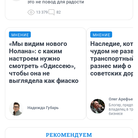
это не повод для радости
13 379
82
МНЕНИЕ
МНЕНИЕ
«Мы видим нового
Наследие, кото
Нолана»: с каким
чудом не разва
настроем нужно
транспортный 
смотреть «Одиссею»,
разнес миф о 
чтобы она не
советских доро
выглядела как фиаско
Олег Арефьев
Блогер, предпри
Надежда Губарь
владелец в тра
бизнесе
РЕКОМЕНДУЕМ