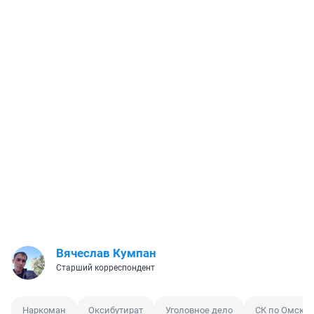
Вячеслав Кумпан
Старший корреспондент
Наркоман
Оксибутират
Уголовное дело
СК по Омской