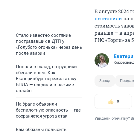
В августе 2024 
выставили
на п
стоимость завод
раньше — в апр
Стало известно состяние
ГИС «Торги» за 
пострадавших в ДТП у
«Голубого огонька» через день
после аварии
Екатери
Корреспонд
Попали в склад, сотрудники
сбегали в лес. Как
Екатеринбург пережил атаку
Завод
Прода
БПЛА — следили в режиме
онлайн
0
На Урале объявили
беспилотную опасность — где
сохраняется угроза атак
Увидели опечатку? В
Вам обязаны повысить