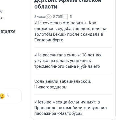
области
е
3 часа
2 705
5
 а
«Не хочется в это верить». Как
сложилась судьба «следователя на
лощадке
золотом Lexus» после скандала в
Екатеринбурге
«Не рассчитала силы»: 18-летняя
ужурка пыталась успокоить
трехмесячного сына и убила его
Соль земли забайкальской.
Нижегородцевы
2
«Четыре месяца больничных»: в
Ярославле автомобилист изувечил
пассажира «Яавтобуса»