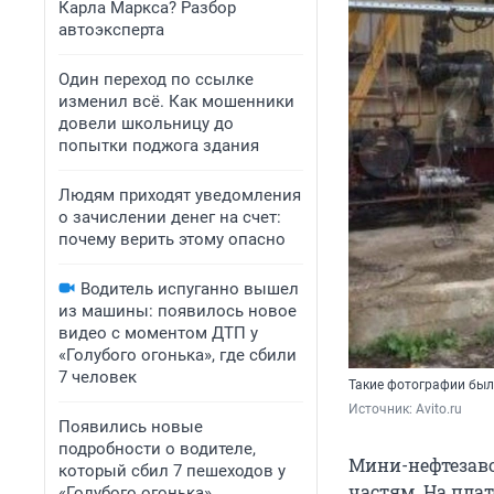
Карла Маркса? Разбор
автоэксперта
Один переход по ссылке
изменил всё. Как мошенники
довели школьницу до
попытки поджога здания
Людям приходят уведомления
о зачислении денег на счет:
почему верить этому опасно
Водитель испуганно вышел
из машины: появилось новое
видео с моментом ДТП у
«Голубого огонька», где сбили
7 человек
Такие фотографии был
Источник: 
Avito.ru
Появились новые
подробности о водителе,
Мини-нефтезаво
который сбил 7 пешеходов у
частям. На пла
«Голубого огонька»