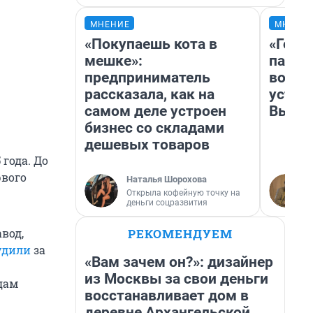
МНЕНИЕ
МНЕНИ
«Покупаешь кота в
«Горо
мешке»:
папер
предприниматель
возму
рассказала, как на
устан
самом деле устроен
Высоц
бизнес со складами
дешевых товаров
 года. До
рвого
Наталья Шорохова
Открыла кофейную точку на
деньги соцразвития
РЕКОМЕНДУЕМ
вод,
удили
за
«Вам зачем он?»: дизайнер
из Москвы за свои деньги
дам
восстанавливает дом в
деревне Архангельской