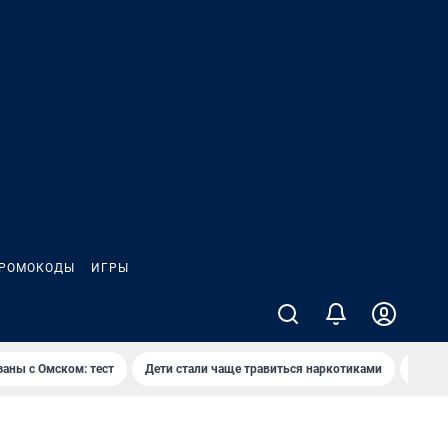
РОМОКОДЫ
ИГРЫ
заны с Омском: тест
Дети стали чаще травиться наркотиками
Появя