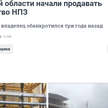
й области начали продавать
тво НПЗ
владелец обанкротился три года назад
6 236
ариев