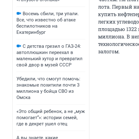
лота. Первый на
Восемь сбили, три упали.
купить нефтепе
Все, что известно об атаке
легких углевод
беспилотников на
площадью 1322 и
Екатеринбург
миллиона. В нег
технологическо
С детства грезил о ГАЗ-24:
залогом.
автоплюшкин переехал в
маленький хутор и превратил
свой двор в музей СССР
Убедили, что смогут помочь:
знакомые похитили почти 3
миллиона у бойца СВО из
Омска
«Это общий ребенок, а не „муж
помогает“»: истории семей,
где в декрет ушел отец
А вы знаете, какие