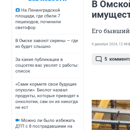
В Омско
На Ленинградской
имущес
площади, где сбили 7
пешеходов, починили
светофор
Его бывший 
В Омске завоют сирены — где
9 декабря 2024, 12:48
их будет слышно
5
коммент
За какие публикации в
соцсетях вас уволят с работы:
список
«Сами кормите свои будущие
опухоли». Биолог назвал
продукты, которые приводят к
онкологии, сам он их никогда
не ест
Можно ли было избежать
ДТП с 8 пострадавшими на