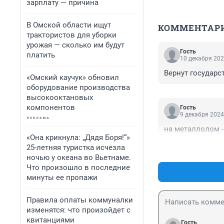
зарплату — причина
В Омской области ищут
КОММЕНТАР
трактористов для уборки
урожая — сколько им будут
Гость
платить
10 декабря 202
Вернут государс
«Омский каучук» обновил
оборудование производства
высокооктановых
компонентов
Гость
9 декабря 2024
на металлолом -
«Она крикнула: „Дядя Боря!“»
25-летняя туристка исчезла
ночью у океана во Вьетнаме.
Что произошло в последние
минуты ее пропажи
Правила оплаты коммуналки
изменятся: что произойдет с
квитанциями
Гость