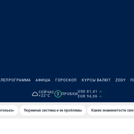
ЕЛЕПРОГРАММА
АФИША
ГОРОСКОП
КУРСЫ ВАЛЮТ
ZODY
П
USD 81,41
СЕЙЧАС
3
ПРОБКИ
+22°C
EUR 94,06
огонька»
Тюремная система и ее проблемы
Какие знаменитости свя