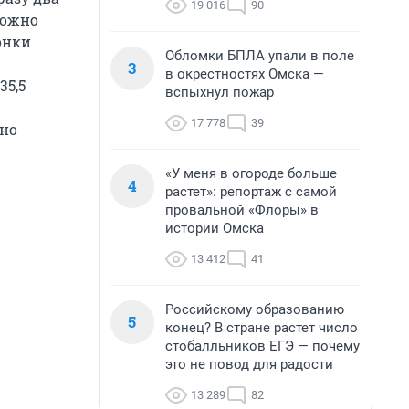
19 016
90
можно
онки
Обломки БПЛА упали в поле
3
в окрестностях Омска —
35,5
вспыхнул пожар
17 778
39
ено
«У меня в огороде больше
4
растет»: репортаж с самой
провальной «Флоры» в
истории Омска
13 412
41
Российскому образованию
5
конец? В стране растет число
стобалльников ЕГЭ — почему
это не повод для радости
13 289
82