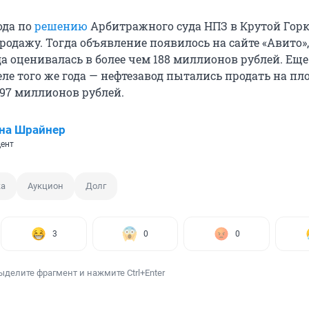
года по
решению
Арбитражного суда НПЗ в Крутой Горк
родажу. Тогда объявление появилось на сайте «Авито»,
а оценивалась в более чем 188 миллионов рублей. Еще
еле того же года — нефтезавод пытались продать на п
597 миллионов рублей.
на Шрайнер
ент
жа
Аукцион
Долг
3
0
0
ыделите фрагмент и нажмите Ctrl+Enter