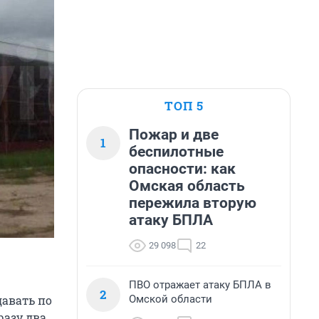
ТОП 5
Пожар и две
1
беспилотные
опасности: как
Омская область
пережила вторую
атаку БПЛА
29 098
22
ПВО отражает атаку БПЛА в
2
Омской области
давать по
разу два