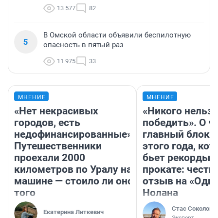
13 577
82
В Омской области объявили беспилотную
5
опасность в пятый раз
11 975
33
МНЕНИЕ
МНЕНИЕ
«Нет некрасивых
«Никого нельз
городов, есть
победить». О ч
недофинансированные».
главный блокб
Путешественники
этого года, ко
проехали 2000
бьет рекорды 
километров по Уралу на
прокате: честн
машине — стоило ли оно
отзыв на «Оди
того
Нолана
Стас Соколов
Екатерина Литкевич