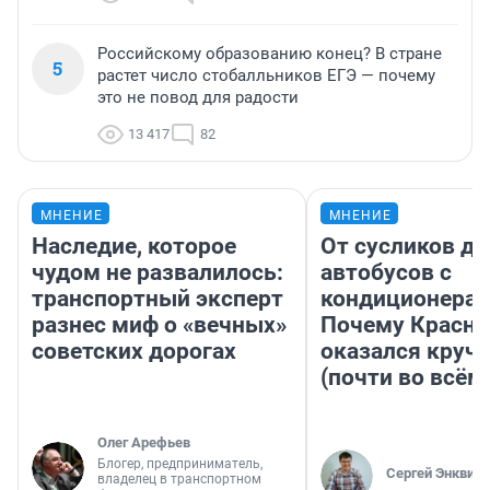
Российскому образованию конец? В стране
5
растет число стобалльников ЕГЭ — почему
это не повод для радости
13 417
82
МНЕНИЕ
МНЕНИЕ
Наследие, которое
От сусликов до
чудом не развалилось:
автобусов с
транспортный эксперт
кондиционерам
разнес миф о «вечных»
Почему Красно
советских дорогах
оказался круч
(почти во всём
Олег Арефьев
Блогер, предприниматель,
Сергей Энквист
владелец в транспортном