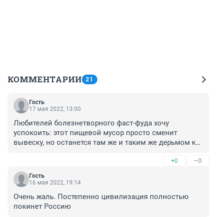
КОММЕНТАРИИ
21
Гость
17 мая 2022, 13:00
Любителей болезнетворного фаст-фуда хочу 
успокоить: этот пищевой мусор просто сменит 
вывеску, но останется там же и таким же дерьмом как 
и был. Так что вы сможете травить свои организмы 
+0
–0
как прежде, не переживайте. Лишний вес правда 
неизбежен, но кого это волнует, да.
Гость
16 мая 2022, 19:14
Очень жаль. Постепенно цивилизация полностью 
покинет Россию