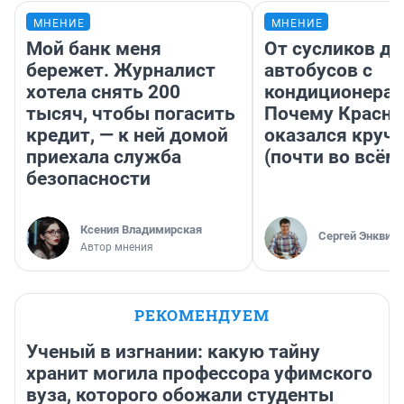
МНЕНИЕ
МНЕНИЕ
Мой банк меня
От сусликов до
бережет. Журналист
автобусов с
хотела снять 200
кондиционерам
тысяч, чтобы погасить
Почему Красно
кредит, — к ней домой
оказался круч
приехала служба
(почти во всём
безопасности
Ксения Владимирская
Сергей Энквист
Автор мнения
РЕКОМЕНДУЕМ
Ученый в изгнании: какую тайну
хранит могила профессора уфимского
вуза, которого обожали студенты