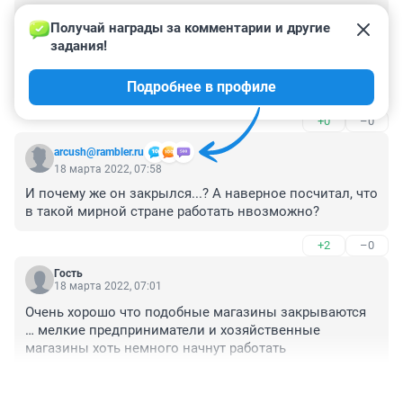
Гость
18 марта 2022, 16:06
Получай награды за комментарии и другие 
задания!
Хорошо, что закрылся и пусть не открываются у нас 
больше.

Подробнее в профиле
Внаглую цены подняли за 3 дня на товары, которые 
годами пылятся, ценники даже выцвели. Наживаются 
+0
–0
под шумок.
arcush@rambler.ru
18 марта 2022, 07:58
И почему же он закрылся...? А наверное посчитал, что 
в такой мирной стране работать нвозможно?
+2
–0
Гость
18 марта 2022, 07:01
Очень хорошо что подобные магазины закрываются 
… мелкие предприниматели и хозяйственные 
магазины хоть немного начнут работать
+0
–3