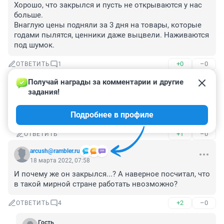
Хорошо, что закрылся и пусть не открываются у нас 
больше.

Внаглую цены подняли за 3 дня на товары, которые 
годами пылятся, ценники даже выцвели. Наживаются 
под шумок.
+0
–0
ОТВЕТИТЬ
1
Получай награды за комментарии и другие 
Гость
19 марта 2022, 07:06
задания!
без конкуренции в других магазинах дороже будет. 
Подробнее в профиле
придется тебе переплачивать.
+1
–0
ОТВЕТИТЬ
arcush@rambler.ru
18 марта 2022, 07:58
И почему же он закрылся...? А наверное посчитал, что 
в такой мирной стране работать нвозможно?
+2
–0
ОТВЕТИТЬ
4
Гость