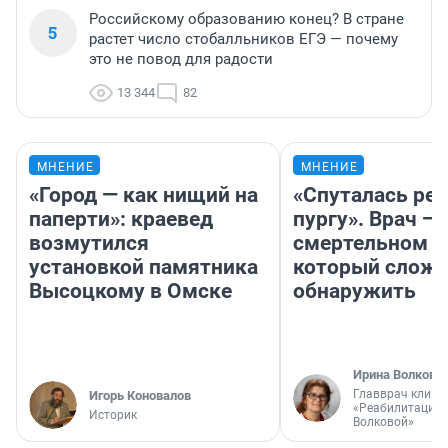
Российскому образованию конец? В стране
5
растет число стобалльников ЕГЭ — почему
это не повод для радости
13 344
82
МНЕНИЕ
МНЕНИЕ
«Город — как нищий на
«Спуталась реч
паперти»: краевед
пургу». Врач — 
возмутился
смертельном д
установкой памятника
который слож
Высоцкому в Омске
обнаружить
Ирина Волкова
Главврач клини
Игорь Коновалов
«Реабилитация 
Историк
Волковой»