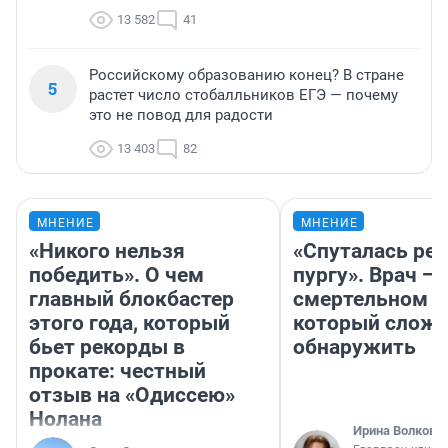
13 582
41
Российскому образованию конец? В стране
5
растет число стобалльников ЕГЭ — почему
это не повод для радости
13 403
82
МНЕНИЕ
МНЕНИЕ
«Никого нельзя
«Спуталась реч
победить». О чем
пургу». Врач — 
главный блокбастер
смертельном д
этого года, который
который слож
бьет рекорды в
обнаружить
прокате: честный
отзыв на «Одиссею»
Нолана
Ирина Волкова