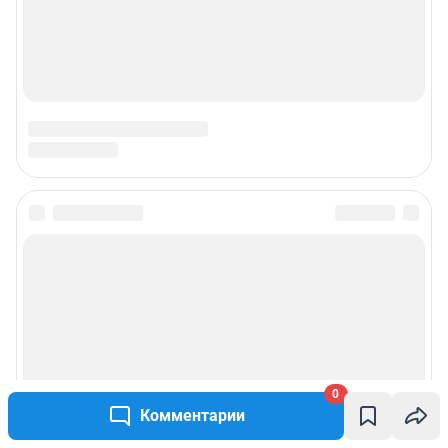
Наши вакансии
Техподдержка
Предвыборная агитация
Статистика канала в MAX
Все города сети
Мобильное приложение
Google Play
App Store
0
Мы в соцсетях
Комментарии