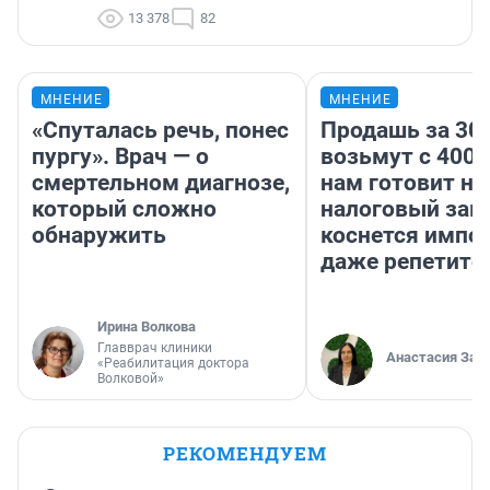
13 378
82
МНЕНИЕ
МНЕНИЕ
«Спуталась речь, понес
Продашь за 300
пургу». Врач — о
возьмут с 4000
смертельном диагнозе,
нам готовит н
который сложно
налоговый зако
обнаружить
коснется импор
даже репетито
Ирина Волкова
Главврач клиники
Анастасия Зав
«Реабилитация доктора
Волковой»
РЕКОМЕНДУЕМ