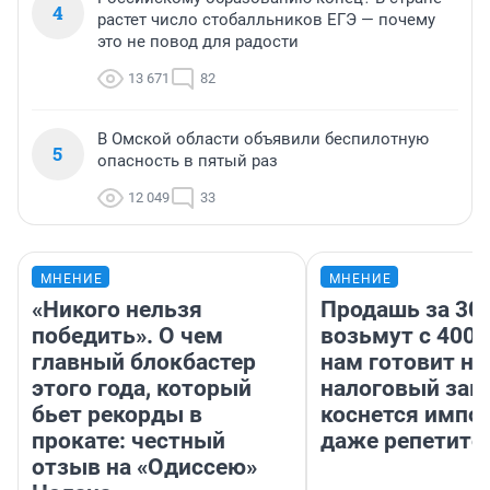
4
растет число стобалльников ЕГЭ — почему
это не повод для радости
13 671
82
В Омской области объявили беспилотную
5
опасность в пятый раз
12 049
33
МНЕНИЕ
МНЕНИЕ
«Никого нельзя
Продашь за 300
победить». О чем
возьмут с 4000
главный блокбастер
нам готовит н
этого года, который
налоговый зако
бьет рекорды в
коснется импор
прокате: честный
даже репетито
отзыв на «Одиссею»