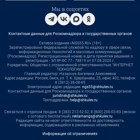
Мы в соцсетях
Контактные данные для Роскомнадзора и государственных органов
Сетевое издание «NGS55.RU» (18+)
Зарегистрировано Федеральной службой по надзору в сфере связи,
информационных технологий и массовых коммуникаций
(Роскомнадзор). Регистрационный номер и дата принятия решения о
регистрации - ЭЛ № ФС 77 - 78819 от 07.08.2020 г.
Учредитель: Общество с ограниченной ответственностью "ИНТЕРНЕТ
ТЕХНОЛОГИИ"
Главный редактор: Назарчук Ангелина Алексеевна
Адрес редакции: Россия, Омск, ул. Т. К. Щербанева, 25, офис 402, телефон
8 (3812) 38-08-69
Электронный адрес редакции:
ngs55@shkulev.ru
Контактные данные для Роскомнадзора и государственных органов:
juristnsk@shkulev.ru
Техподдержка:
help@shkulev.ru
Связаться с отделом продаж: 8 (383) 212-52-52, 8 (800) 200-03-83 (звонок
с сотового бесплатный),
reklamangs@shkulev.ru
Редакция сайта не несет ответственности за достоверность
информации, содержащейся в рекламных объявлениях.
Информация об ограничениях