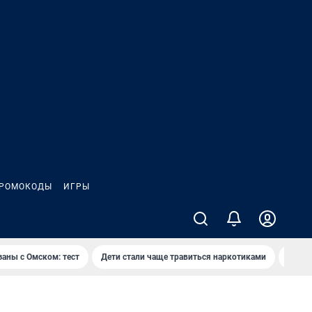
РОМОКОДЫ
ИГРЫ
заны с Омском: тест
Дети стали чаще травиться наркотиками
Появя