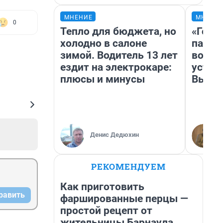
МНЕНИЕ
МНЕНИ
0
Тепло для бюджета, но
«Горо
холодно в салоне
папер
зимой. Водитель 13 лет
возму
ездит на электрокаре:
устан
плюсы и минусы
Высоц
Денис Дедюхин
РЕКОМЕНДУЕМ
Как приготовить
равить
фаршированные перцы —
простой рецепт от
жительницы Барнаула