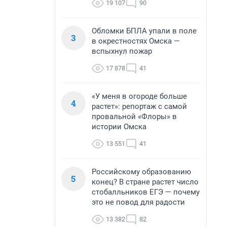
19 107
90
Обломки БПЛА упали в поле
3
в окрестностях Омска —
вспыхнул пожар
17 878
41
«У меня в огороде больше
4
растет»: репортаж с самой
провальной «Флоры» в
истории Омска
13 551
41
Российскому образованию
5
конец? В стране растет число
стобалльников ЕГЭ — почему
это не повод для радости
13 382
82