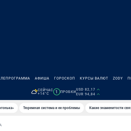
ЕЛЕПРОГРАММА
АФИША
ГОРОСКОП
КУРСЫ ВАЛЮТ
ZODY
П
USD 82,17
СЕЙЧАС
1
ПРОБКИ
+14°C
EUR 94,84
огонька»
Тюремная система и ее проблемы
Какие знаменитости свя
А