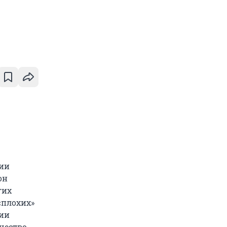
ции
он
гих
«плохих»
нии
чество