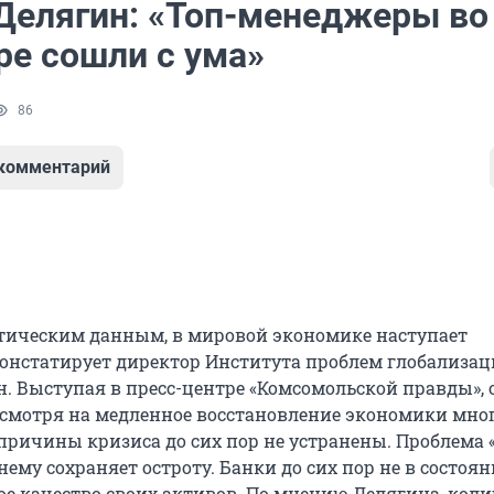
Делягин: «Топ-менеджеры во
ре сошли с ума»
86
 комментарий
стическим данным, в мировой экономике наступает
констатирует директор Института проблем глобализа
. Выступая в пресс-центре «Комсомольской правды», 
несмотря на медленное восстановление экономики мно
 причины кризиса до сих пор не устранены. Проблема 
ему сохраняет остроту. Банки до сих пор не в состоя
ое качество своих активов. По мнению Делягина, коли