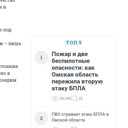
и в
з-под
ТОП 5
ми – лишь
Пожар и две
1
беспилотные
стояния
опасности: как
но в
Омская область
проедим
пережила вторую
атаку БПЛА
29 256
22
ПВО отражает атаку БПЛА в
2
Омской области