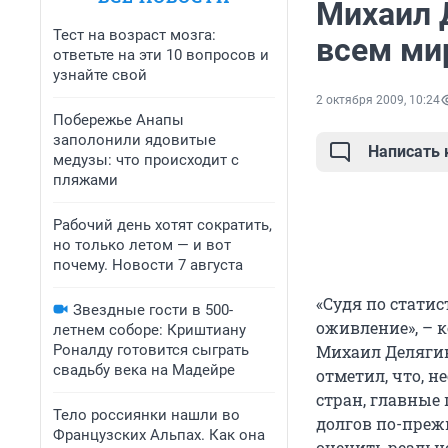
Михаил 
Тест на возраст мозга:
всем ми
ответьте на эти 10 вопросов и
узнайте свой
2 октября 2009, 10:24
Побережье Анапы
заполонили ядовитые
Написать
медузы: что происходит с
пляжами
Рабочий день хотят сократить,
но только летом — и вот
почему. Новости 7 августа
«Судя по стати
Звездные гости в 500-
оживление», – 
летнем соборе: Криштиану
Роналду готовится сыграть
Михаил Делягин
свадьбу века на Мадейре
отметил, что, 
стран, главные
Тело россиянки нашли во
долгов по-прежн
Французских Альпах. Как она
оценить реальн