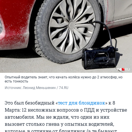
Опытный водитель знает, что качать колёса нужно до 2 атмосфер, но
есть тонкость
Источник: 
Леонид Меньшенин / 74.RU
Это был безобидный «
тест для блондинок
» к 8
Марта: 12 несложных вопросов о ПДД и устройстве
автомобиля. Мы не ждали, что один из них
вызовет столько гнева у опытных водителей,
которые, в отличие от блондинок (а те бывают