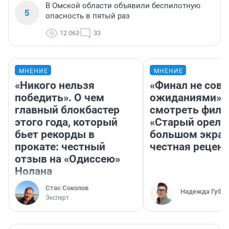
В Омской области объявили беспилотную
5
опасность в пятый раз
12 063
33
МНЕНИЕ
МНЕНИЕ
«Никого нельзя
«Финал не совп
победить». О чем
ожиданиями»: 
главный блокбастер
смотреть фил
этого года, который
«Старый орел» 
бьет рекорды в
большом экран
прокате: честный
честная рецен
отзыв на «Одиссею»
Нолана
Стас Соколов
Надежда Губар
Эксперт