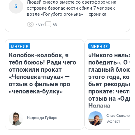
Людей снесло вместе со светофором: на
5
островке безопасности сбили 7 человек
возле «Голубого огонька» — хроника
7 097
68
МНЕНИЕ
МНЕНИЕ
Колобок-колобок, я
«Никого нельз
тебя боюсь! Ради чего
победить». О ч
отложили прокат
главный блокб
«Человека-паука» —
этого года, ко
отзыв о фильме про
бьет рекорды 
«человека-булку»
прокате: честн
отзыв на «Оди
Нолана
Стас Соколов
Надежда Губарь
Эксперт