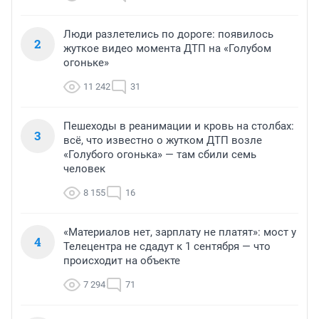
Люди разлетелись по дороге: появилось
2
жуткое видео момента ДТП на «Голубом
огоньке»
11 242
31
Пешеходы в реанимации и кровь на столбах:
3
всё, что известно о жутком ДТП возле
«Голубого огонька» — там сбили семь
человек
8 155
16
«Материалов нет, зарплату не платят»: мост у
4
Телецентра не сдадут к 1 сентября — что
происходит на объекте
7 294
71