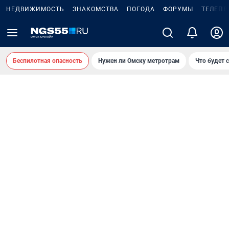
НЕДВИЖИМОСТЬ
ЗНАКОМСТВА
ПОГОДА
ФОРУМЫ
ТЕЛЕПР
Беспилотная опасность
Нужен ли Омску метротрам
Что будет 