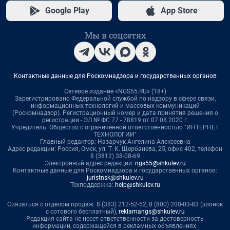
Google Play
App Store
Мы в соцсетях
Контактные данные для Роскомнадзора и государственных органов
Сетевое издание «NGS55.RU» (18+)
Зарегистрировано Федеральной службой по надзору в сфере связи,
информационных технологий и массовых коммуникаций
(Роскомнадзор). Регистрационный номер и дата принятия решения о
регистрации - ЭЛ № ФС 77 - 78819 от 07.08.2020 г.
Учредитель: Общество с ограниченной ответственностью "ИНТЕРНЕТ
ТЕХНОЛОГИИ"
Главный редактор: Назарчук Ангелина Алексеевна
Адрес редакции: Россия, Омск, ул. Т. К. Щербанева, 25, офис 402, телефон
8 (3812) 38-08-69
Электронный адрес редакции:
ngs55@shkulev.ru
Контактные данные для Роскомнадзора и государственных органов:
juristnsk@shkulev.ru
Техподдержка:
help@shkulev.ru
Связаться с отделом продаж: 8 (383) 212-52-52, 8 (800) 200-03-83 (звонок
с сотового бесплатный),
reklamangs@shkulev.ru
Редакция сайта не несет ответственности за достоверность
информации, содержащейся в рекламных объявлениях.