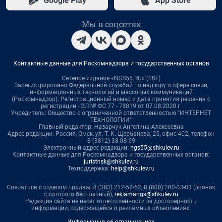
Google Play
App Store
Мы в соцсетях
Контактные данные для Роскомнадзора и государственных органов
Сетевое издание «NGS55.RU» (18+)
Зарегистрировано Федеральной службой по надзору в сфере связи,
информационных технологий и массовых коммуникаций
(Роскомнадзор). Регистрационный номер и дата принятия решения о
регистрации - ЭЛ № ФС 77 - 78819 от 07.08.2020 г.
Учредитель: Общество с ограниченной ответственностью "ИНТЕРНЕТ
ТЕХНОЛОГИИ"
Главный редактор: Назарчук Ангелина Алексеевна
Адрес редакции: Россия, Омск, ул. Т. К. Щербанева, 25, офис 402, телефон
8 (3812) 38-08-69
Электронный адрес редакции:
ngs55@shkulev.ru
Контактные данные для Роскомнадзора и государственных органов:
juristnsk@shkulev.ru
Техподдержка:
help@shkulev.ru
Связаться с отделом продаж: 8 (383) 212-52-52, 8 (800) 200-03-83 (звонок
с сотового бесплатный),
reklamangs@shkulev.ru
Редакция сайта не несет ответственности за достоверность
информации, содержащейся в рекламных объявлениях.