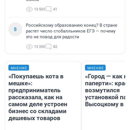
13 503
41
Российскому образованию конец? В стране
5
растет число стобалльников ЕГЭ — почему
это не повод для радости
13 350
82
МНЕНИЕ
МНЕНИЕ
«Покупаешь кота в
«Город — как н
мешке»:
паперти»: крае
предприниматель
возмутился
рассказала, как на
установкой па
самом деле устроен
Высоцкому в 
бизнес со складами
дешевых товаров