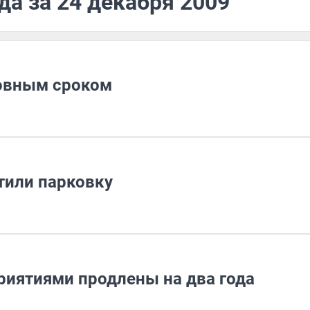
да за 24 декабря 2009
ловным сроком
тили парковку
риятиями продлены на два года