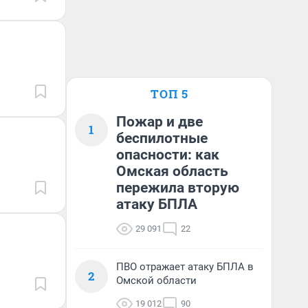
ТОП 5
Пожар и две
1
беспилотные
опасности: как
Омская область
пережила вторую
атаку БПЛА
29 091
22
ПВО отражает атаку БПЛА в
2
Омской области
19 012
90