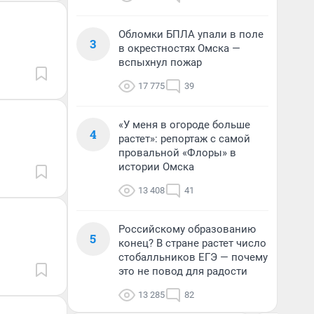
Обломки БПЛА упали в поле
3
в окрестностях Омска —
вспыхнул пожар
17 775
39
«У меня в огороде больше
4
растет»: репортаж с самой
провальной «Флоры» в
истории Омска
13 408
41
Российскому образованию
5
конец? В стране растет число
стобалльников ЕГЭ — почему
это не повод для радости
13 285
82