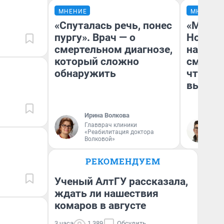
МНЕНИЕ
МНЕНИЕ
«Спуталась речь, понес
«Мы ви
пургу». Врач — о
Нолана
смертельном диагнозе,
настро
который сложно
смотре
обнаружить
чтобы 
выгляд
Ирина Волкова
Главврач клиники
На
«Реабилитация доктора
Волковой»
РЕКОМЕНДУЕМ
Ученый АлтГУ рассказала,
ждать ли нашествия
комаров в августе
3 часа
1 389
Обсудить