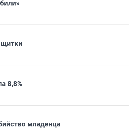
обили»
ощитки
ла 8,8%
убийство младенца