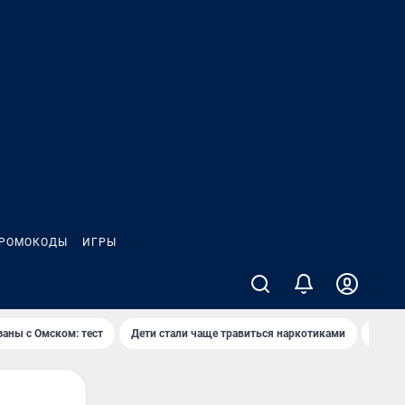
РОМОКОДЫ
ИГРЫ
заны с Омском: тест
Дети стали чаще травиться наркотиками
Появя