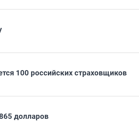
y
нется 100 российских страховщиков
 865 долларов