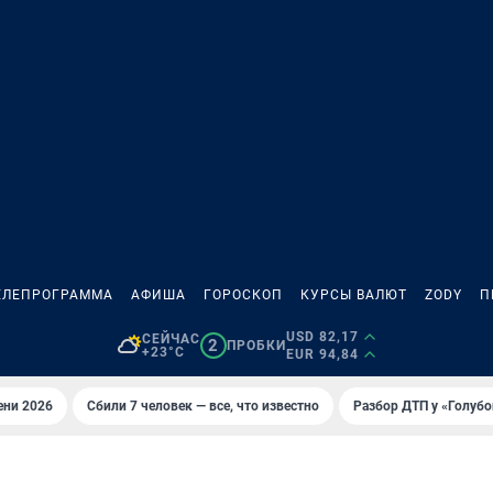
ЕЛЕПРОГРАММА
АФИША
ГОРОСКОП
КУРСЫ ВАЛЮТ
ZODY
П
USD 82,17
СЕЙЧАС
2
ПРОБКИ
+23°C
EUR 94,84
ени 2026
Сбили 7 человек — все, что известно
Разбор ДТП у «Голубо