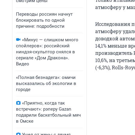
смотрим цены
атмосферу у маш
Переводы россиян начнут
блокировать по одной
Исследования п
причине: подробности
атмосферу удал
доводкой автом
«Минус — слишком много
14,1% меньше вр
спойлеров»: российский
ниндзя-скульптор снялся в
производитель 
сериале «Дом Дракона».
10,6%, на третье
Видео
(-6,3%), Rolls-Ro
«Полная безнадега»: омичи
высказались об экологии в
городе
«Приятно, когда так
встречают»: рэперу Gazan
подарили баскетбольный мяч
в Омске
Ушел от жены с двумя