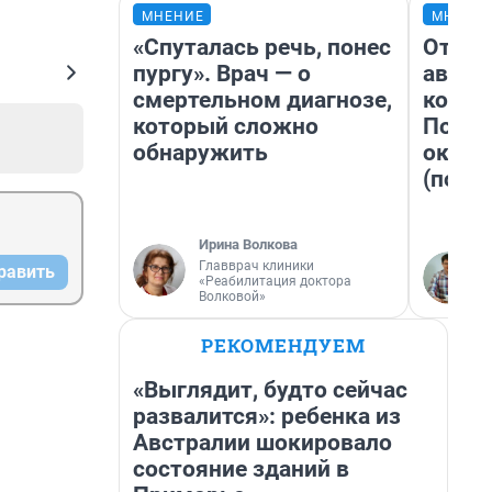
МНЕНИЕ
МНЕНИ
«Спуталась речь, понес
От су
пургу». Врач — о
автоб
смертельном диагнозе,
конди
который сложно
Почем
обнаружить
оказа
(почти
Ирина Волкова
Главврач клиники
равить
«Реабилитация доктора
Волковой»
РЕКОМЕНДУЕМ
«Выглядит, будто сейчас
развалится»: ребенка из
Австралии шокировало
состояние зданий в