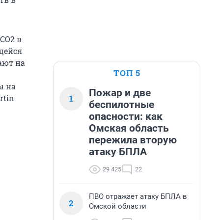
CO2 в
щейся
ают на
ТОП 5
ы на
Пожар и две
1
rtin
беспилотные
опасности: как
Омская область
пережила вторую
атаку БПЛА
29 425
22
ПВО отражает атаку БПЛА в
2
Омской области