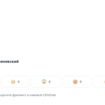
риневский
0
0
0
ыделите фрагмент и нажмите Ctrl+Enter