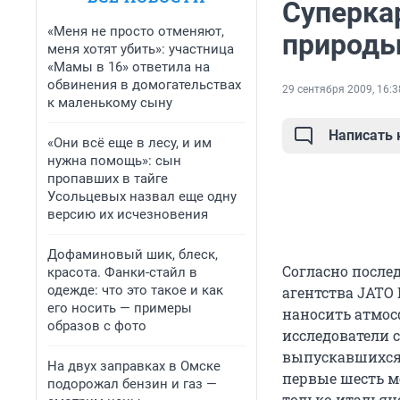
Суперка
«Меня не просто отменяют,
природ
меня хотят убить»: участница
«Мамы в 16» ответила на
обвинения в домогательствах
29 сентября 2009, 16:3
к маленькому сыну
Написать
«Они всё еще в лесу, и им
нужна помощь»: сын
пропавших в тайге
Усольцевых назвал еще одну
версию их исчезновения
Дофаминовый шик, блеск,
Согласно после
красота. Фанки-стайл в
одежде: что это такое и как
агентства JATO
его носить — примеры
наносить атмос
образов с фото
исследователи 
выпускавшихся в
На двух заправках в Омске
первые шесть ме
подорожал бензин и газ —
только итальян