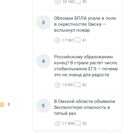
19 183
90
Обломки БПЛА упали в поле
3
в окрестностях Омска —
вспыхнул пожар
17 961
41
Российскому образованию
4
конец? В стране растет число
стобалльников ЕГЭ — почему
это не повод для радости
13 491
82
В Омской области объявили
5
0
беспилотную опасность в
пятый раз
11 908
33