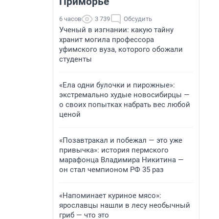
Приморье
6 часов
3 739
Обсудить
Ученый в изгнании: какую тайну
хранит могила профессора
уфимского вуза, которого обожали
студенты
«Ела одни булочки и пирожные»:
экстремально худые новосибирцы —
о своих попытках набрать вес любой
ценой
«Позавтракал и побежал — это уже
привычка»: история пермского
марафонца Владимира Никитина —
он стал чемпионом РФ 35 раз
«Напоминает куриное мясо»:
ярославцы нашли в лесу необычный
гриб — что это