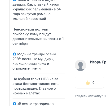
детьми. Как главный качок
«Уральских пельменей» в 54
года закрутил роман с
молодой красоткой
Пенсионеры получат
прибавку: кому придут
дополнительные выплаты с 1
сентября
Модные тренды осени
2026: военные мундиры,
Игорь Г
крокодиловая кожа и
огромные плечи
На Кубани горит НПЗ из-за
0
атаки беспилотников: есть
пострадавшие. Главное о
ночных налетах
Увидели опечатку? В
«В семье трагедия»: в