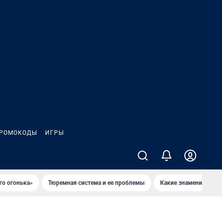
РОМОКОДЫ
ИГРЫ
го огонька»
Тюремная система и ее проблемы
Какие знаменитости 