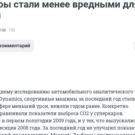
ры стали менее вредными дл
ы
8
122
 комментарий
днему исследованию автомобильного аналитического
 Dynamics, спортивные машины за последний год стал
фере меньший урон, нежели годом ранее. Конкретно
сравнивали показатели выброса CO2 у суперкаров,
 первом полугодии 2009 года, и у тех, что выпускали
сяцев 2008 года. За последний год не улучшил показа
ский производитель Maserati. Выбросы вредных вещес