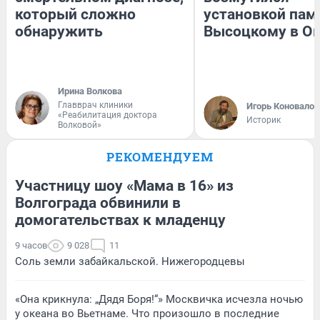
который сложно
установкой пам
обнаружить
Высоцкому в О
Ирина Волкова
Главврач клиники
Игорь Коновалов
«Реабилитация доктора
Историк
Волковой»
РЕКОМЕНДУЕМ
Участницу шоу «Мама в 16» из
Волгограда обвинили в
домогательствах к младенцу
9 часов
9 028
11
Соль земли забайкальской. Нижегородцевы
«Она крикнула: „Дядя Боря!“» Москвичка исчезла ночью
у океана во Вьетнаме. Что произошло в последние