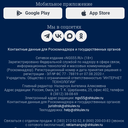
Мобильное приложение
Google Play
App Store
Мы в соцсетях
Контактные данные для Роскомнадзора и государственных органов
Сетевое издание «NGS55.RU» (18+)
Зарегистрировано Федеральной службой по надзору в сфере связи,
информационных технологий и массовых коммуникаций
(Роскомнадзор). Регистрационный номер и дата принятия решения о
регистрации - ЭЛ № ФС 77 - 78819 от 07.08.2020 г.
Учредитель: Общество с ограниченной ответственностью "ИНТЕРНЕТ
ТЕХНОЛОГИИ"
Главный редактор: Назарчук Ангелина Алексеевна
Адрес редакции: Россия, Омск, ул. Т. К. Щербанева, 25, офис 402, телефон
8 (3812) 38-08-69
Электронный адрес редакции:
ngs55@shkulev.ru
Контактные данные для Роскомнадзора и государственных органов:
juristnsk@shkulev.ru
Техподдержка:
help@shkulev.ru
Связаться с отделом продаж: 8 (383) 212-52-52, 8 (800) 200-03-83 (звонок
с сотового бесплатный),
reklamangs@shkulev.ru