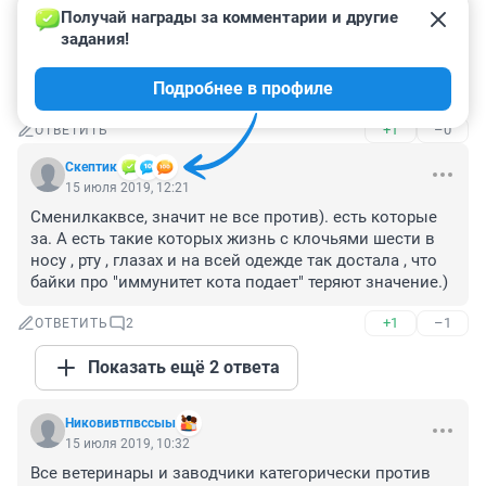
+0
–0
ОТВЕТИТЬ
Получай награды за комментарии и другие 
задания!
Гость
15 июля 2019, 12:45
Подробнее в профиле
Зачем?
+1
–0
ОТВЕТИТЬ
Скептик
15 июля 2019, 12:21
Сменилкаквсе, значит не все против). есть которые 
за. А есть такие которых жизнь с клочьями шести в 
носу , рту , глазах и на всей одежде так достала , что 
байки про "иммунитет кота подает" теряют значение.)
+1
–1
ОТВЕТИТЬ
2
Показать ещё 2 ответа
Никовивтпвссыы
15 июля 2019, 10:32
Все ветеринары и заводчики категорически против 