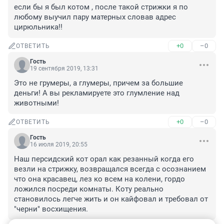
если бы я был котом , после такой стрижки я по 
любому выучил пару матерных словав адрес 
цирюльника!!
+0
–0
ОТВЕТИТЬ
Гость
19 сентября 2019, 13:31
Это не грумеры, а глумеры, причем за большие 
деньги! А вы рекламируете это глумление над 
животными!
+0
–0
ОТВЕТИТЬ
Гость
16 июля 2019, 20:55
Наш персидский кот орал как резанный когда его 
везли на стрижку, возвращался всегда с осознанием 
что она красавец, лез ко всем на колени, гордо 
ложился посреди комнаты. Коту реально 
становилось легче жить и он кайфовал и требовал от 
"черни" восхищения.