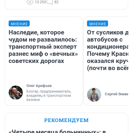
13 253
82
МНЕНИЕ
МНЕНИЕ
Наследие, которое
От сусликов до
чудом не развалилось:
автобусов с
транспортный эксперт
кондиционерам
разнес миф о «вечных»
Почему Красно
советских дорогах
оказался круч
(почти во всём
Олег Арефьев
Блогер, предприниматель,
Сергей Энквист
владелец в транспортном
бизнесе
РЕКОМЕНДУЕМ
«Четыре месяца больничных»: в