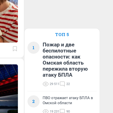
ТОП 5
Пожар и две
1
беспилотные
опасности: как
Омская область
пережила вторую
атаку БПЛА
29 511
22
ПВО отражает атаку БПЛА в
2
Омской области
19 231
90