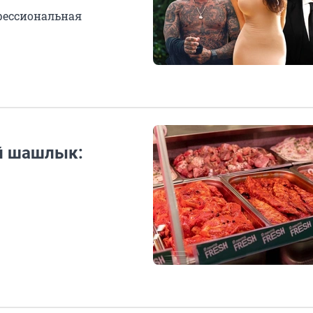
фессиональная
й шашлык: