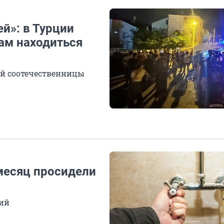
й»: в Турции
ам находиться
ей соотечественницы
месяц просидели
ний