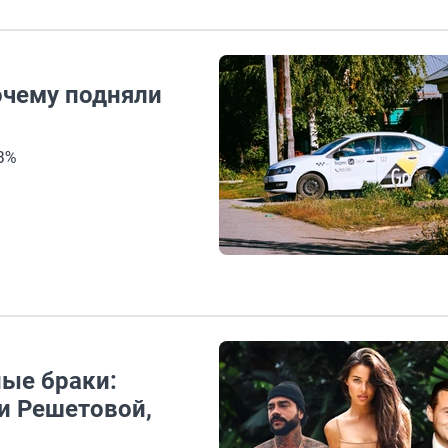
очему подняли
3%
ные браки:
и Решетовой,