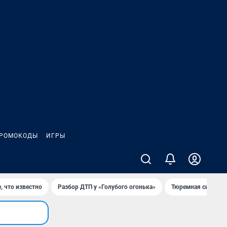
РОМОКОДЫ
ИГРЫ
, что известно
Разбор ДТП у «Голубого огонька»
Тюремная система