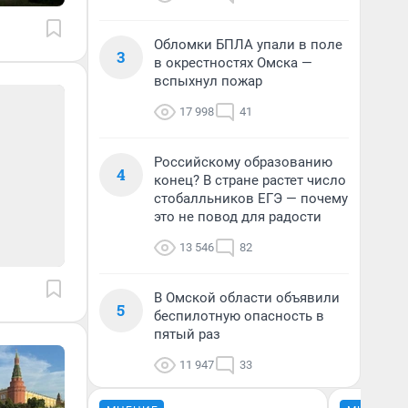
Обломки БПЛА упали в поле
3
в окрестностях Омска —
вспыхнул пожар
17 998
41
Российскому образованию
4
конец? В стране растет число
стобалльников ЕГЭ — почему
это не повод для радости
13 546
82
В Омской области объявили
5
беспилотную опасность в
пятый раз
11 947
33