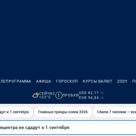
ЕЛЕПРОГРАММА
АФИША
ГОРОСКОП
КУРСЫ ВАЛЮТ
ZODY
П
USD 82,17
СЕЙЧАС
1
ПРОБКИ
+23°C
EUR 94,84
дут к 1 сентября
Главные тренды осени 2026
Сбили 7 человек — все
ецентра не сдадут к 1 сентября