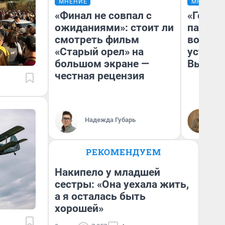
МНЕНИЕ
МНЕНИЕ
«Финал не совпал с
«Город
ожиданиями»: стоит ли
паперт
смотреть фильм
возмут
«Старый орел» на
устано
большом экране —
Высоцк
честная рецензия
Иг
Надежда Губарь
Ис
РЕКОМЕНДУЕМ
Накипело у младшей
сестры: «Она уехала жить,
а я осталась быть
хорошей»