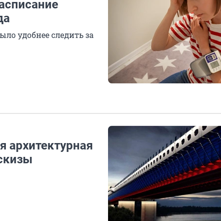
Расписание
да
ыло удобнее следить за
я архитектурная
эскизы