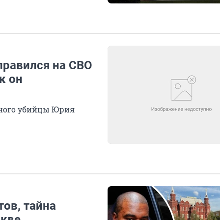
правился на СВО
к он
йного убийцы Юрия
тов, тайна
кве.