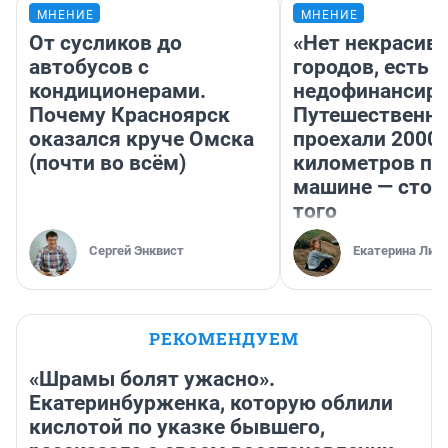
МНЕНИЕ
МНЕНИЕ
От сусликов до
«Нет некрасив
автобусов с
городов, есть
кондиционерами.
недофинансиро
Почему Красноярск
Путешественн
оказался круче Омска
проехали 2000
(почти во всём)
километров по 
машине — стои
того
Сергей Энквист
Екатерина Лит
РЕКОМЕНДУЕМ
«Шрамы болят ужасно».
Екатеринбурженка, которую облили
кислотой по указке бывшего,