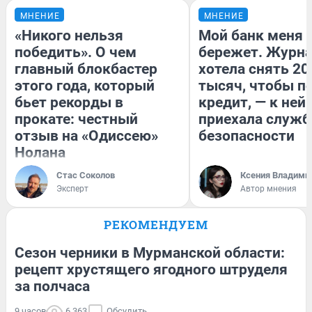
МНЕНИЕ
МНЕНИЕ
«Никого нельзя
Мой банк меня
победить». О чем
бережет. Журн
главный блокбастер
хотела снять 20
этого года, который
тысяч, чтобы п
бьет рекорды в
кредит, — к ней
прокате: честный
приехала служб
отзыв на «Одиссею»
безопасности
Нолана
Стас Соколов
Ксения Владими
Эксперт
Автор мнения
РЕКОМЕНДУЕМ
Сезон черники в Мурманской области:
рецепт хрустящего ягодного штруделя
за полчаса
9 часов
6 363
Обсудить