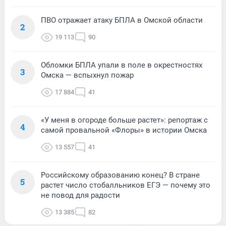
ПВО отражает атаку БПЛА в Омской области
2
19 113
90
Обломки БПЛА упали в поле в окрестностях
3
Омска — вспыхнул пожар
17 884
41
«У меня в огороде больше растет»: репортаж с
4
самой провальной «Флоры» в истории Омска
13 557
41
Российскому образованию конец? В стране
5
растет число стобалльников ЕГЭ — почему это
не повод для радости
13 385
82