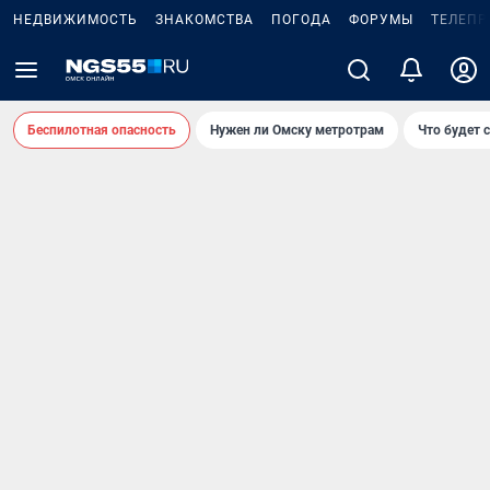
НЕДВИЖИМОСТЬ
ЗНАКОМСТВА
ПОГОДА
ФОРУМЫ
ТЕЛЕПР
Беспилотная опасность
Нужен ли Омску метротрам
Что будет 