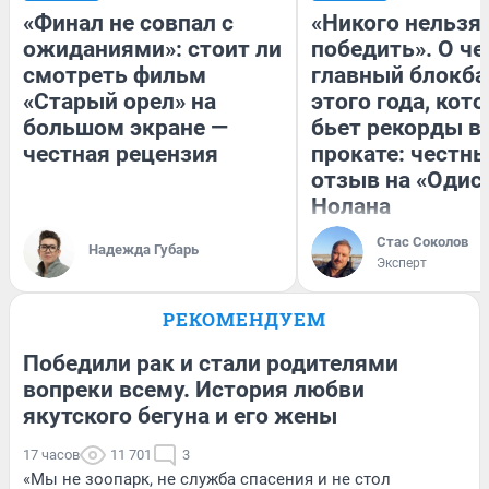
«Финал не совпал с
«Никого нельзя
ожиданиями»: стоит ли
победить». О ч
смотреть фильм
главный блокба
«Старый орел» на
этого года, кот
большом экране —
бьет рекорды в
честная рецензия
прокате: честн
отзыв на «Одис
Нолана
Стас Соколов
Надежда Губарь
Эксперт
РЕКОМЕНДУЕМ
Победили рак и стали родителями
вопреки всему. История любви
якутского бегуна и его жены
17 часов
11 701
3
«Мы не зоопарк, не служба спасения и не стол