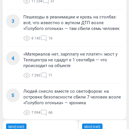
11 234
31
Пешеходы в реанимации и кровь на столбах:
3
всё, что известно о жутком ДТП возле
«Голубого огонька» — там сбили семь человек
8 143
16
«Материалов нет, зарплату не платят»: мост у
4
Телецентра не сдадут к 1 сентября — что
происходит на объекте
7 293
71
Людей снесло вместе со светофором: на
5
островке безопасности сбили 7 человек возле
«Голубого огонька» — хроника
7 094
68
МНЕНИЕ
МНЕНИЕ