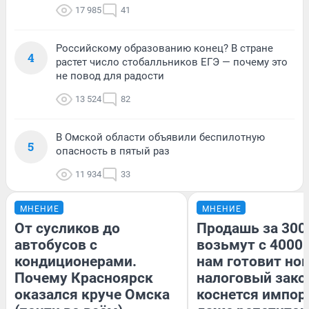
17 985
41
Российскому образованию конец? В стране
4
растет число стобалльников ЕГЭ — почему это
не повод для радости
13 524
82
В Омской области объявили беспилотную
5
опасность в пятый раз
11 934
33
МНЕНИЕ
МНЕНИЕ
От сусликов до
Продашь за 3000
автобусов с
возьмут с 4000.
кондиционерами.
нам готовит но
Почему Красноярск
налоговый зако
оказался круче Омска
коснется импор