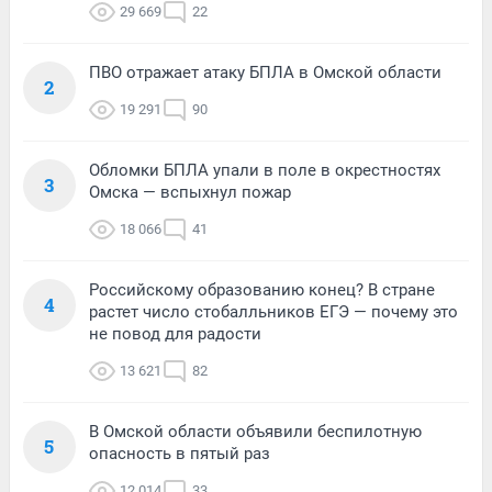
29 669
22
ПВО отражает атаку БПЛА в Омской области
2
19 291
90
Обломки БПЛА упали в поле в окрестностях
3
Омска — вспыхнул пожар
18 066
41
Российскому образованию конец? В стране
4
растет число стобалльников ЕГЭ — почему это
не повод для радости
13 621
82
В Омской области объявили беспилотную
5
опасность в пятый раз
12 014
33