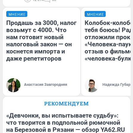
МНЕНИЕ
МНЕНИЕ
Продашь за 3000, налог
Колобок-колобо
возьмут с 4000. Что
тебя боюсь! Рад
нам готовит новый
отложили прок
налоговый закон — он
«Человека-паук
коснется импорта и
отзыв о фильме
даже репетиторов
«человека-булк
Анастасия Завгородняя
Надежда Губарь
РЕКОМЕНДУЕМ
«Девчонки, вы испытываете судьбу»:
что творится в подпольной рюмочной
на Березовой в Рязани — обзор YA62.RU