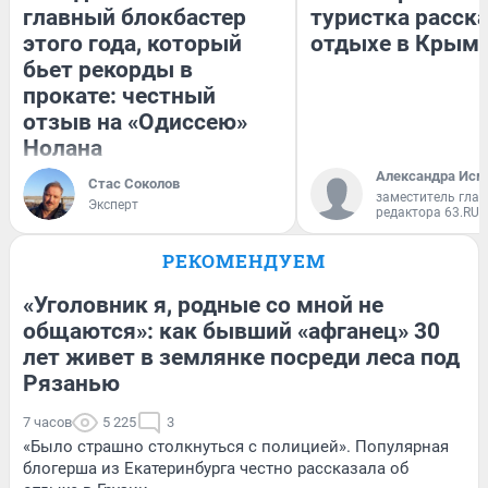
главный блокбастер
туристка расска
этого года, который
отдыхе в Крым
бьет рекорды в
прокате: честный
отзыв на «Одиссею»
Нолана
Александра Исм
Стас Соколов
заместитель глав
Эксперт
редактора 63.RU
РЕКОМЕНДУЕМ
«Уголовник я, родные со мной не
общаются»: как бывший «афганец» 30
лет живет в землянке посреди леса под
Рязанью
7 часов
5 225
3
«Было страшно столкнуться с полицией». Популярная
блогерша из Екатеринбурга честно рассказала об