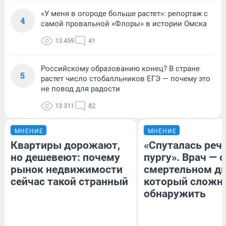
«У меня в огороде больше растет»: репортаж с
4
самой провальной «Флоры» в истории Омска
13 459
41
Российскому образованию конец? В стране
5
растет число стобалльников ЕГЭ — почему это
не повод для радости
13 311
82
МНЕНИЕ
МНЕНИЕ
Квартиры дорожают,
«Спуталась речь
но дешевеют: почему
пургу». Врач — о
рынок недвижимости
смертельном ди
сейчас такой странный
который сложн
обнаружить