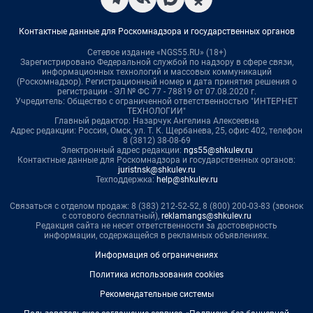
Контактные данные для Роскомнадзора и государственных органов
Сетевое издание «NGS55.RU» (18+)
Зарегистрировано Федеральной службой по надзору в сфере связи,
информационных технологий и массовых коммуникаций
(Роскомнадзор). Регистрационный номер и дата принятия решения о
регистрации - ЭЛ № ФС 77 - 78819 от 07.08.2020 г.
Учредитель: Общество с ограниченной ответственностью "ИНТЕРНЕТ
ТЕХНОЛОГИИ"
Главный редактор: Назарчук Ангелина Алексеевна
Адрес редакции: Россия, Омск, ул. Т. К. Щербанева, 25, офис 402, телефон
8 (3812) 38-08-69
Электронный адрес редакции:
ngs55@shkulev.ru
Контактные данные для Роскомнадзора и государственных органов:
juristnsk@shkulev.ru
Техподдержка:
help@shkulev.ru
Связаться с отделом продаж: 8 (383) 212-52-52, 8 (800) 200-03-83 (звонок
с сотового бесплатный),
reklamangs@shkulev.ru
Редакция сайта не несет ответственности за достоверность
информации, содержащейся в рекламных объявлениях.
Информация об ограничениях
Политика использования cookies
Рекомендательные системы