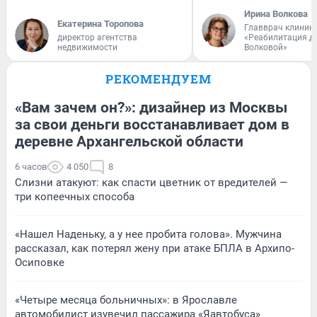
Ирина Волкова
Екатерина Торопова
Главврач клиник
директор агентства
«Реабилитация д
недвижимости
Волковой»
РЕКОМЕНДУЕМ
«Вам зачем он?»: дизайнер из Москвы
за свои деньги восстанавливает дом в
деревне Архангельской области
6 часов
4 050
8
Слизни атакуют: как спасти цветник от вредителей —
три копеечных способа
«Нашел Наденьку, а у нее пробита голова». Мужчина
рассказал, как потерял жену при атаке БПЛА в Архипо-
Осиповке
«Четыре месяца больничных»: в Ярославле
автомобилист изувечил пассажира «Яавтобуса»