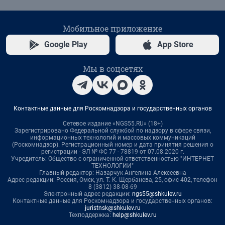
Мобильное приложение
Google Play
App Store
Мы в соцсетях
Контактные данные для Роскомнадзора и государственных органов
Сетевое издание «NGS55.RU» (18+)
Зарегистрировано Федеральной службой по надзору в сфере связи,
информационных технологий и массовых коммуникаций
(Роскомнадзор). Регистрационный номер и дата принятия решения о
регистрации - ЭЛ № ФС 77 - 78819 от 07.08.2020 г.
Учредитель: Общество с ограниченной ответственностью "ИНТЕРНЕТ
ТЕХНОЛОГИИ"
Главный редактор: Назарчук Ангелина Алексеевна
Адрес редакции: Россия, Омск, ул. Т. К. Щербанева, 25, офис 402, телефон
8 (3812) 38-08-69
Электронный адрес редакции:
ngs55@shkulev.ru
Контактные данные для Роскомнадзора и государственных органов:
juristnsk@shkulev.ru
Техподдержка:
help@shkulev.ru