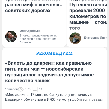
разнес миф о «вечных»
Путешественни
советских дорогах
проехали 2000
километров по 
машине — стоил
того
Олег Арефьев
Блогер, предприниматель,
Екатерина Литк
владелец в транспортном
бизнесе
РЕКОМЕНДУЕМ
«Вплоть до диареи»: как правильно
пить иван-чай — новосибирский
нутрициолог подсчитал допустимое
количество чашек
10 часов
6 755
14
«Мне должны 17 млн, но банку плачу я»: почему в
Башкирии обманутые в ИЖС не могут добиться правды