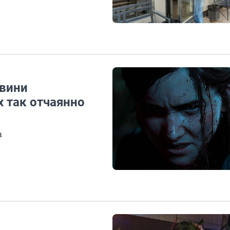
 вини
х так отчаянно
а