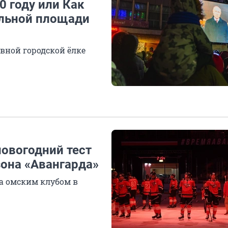
0 году или Как
альной площади
вной городской ёлке
новогодний тест
зона «Авангарда»
за омским клубом в