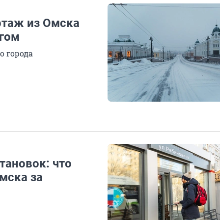
ртаж из Омска
егом
о города
тановок: что
мска за