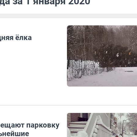
да за 1 января 2020
няя ёлка
прещают парковку
льнейшие