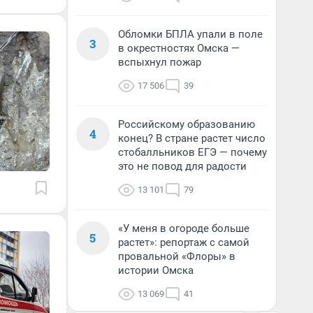
Обломки БПЛА упали в поле
3
в окрестностях Омска —
вспыхнул пожар
17 506
39
Российскому образованию
4
конец? В стране растет число
стобалльников ЕГЭ — почему
это не повод для радости
13 101
79
«У меня в огороде больше
5
растет»: репортаж с самой
провальной «Флоры» в
истории Омска
13 069
41