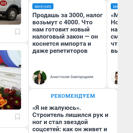
МНЕНИЕ
МНЕНИЕ
Продашь за 3000, налог
«Мы ви
возьмут с 4000. Что
Нолана
нам готовит новый
настро
налоговый закон — он
смотре
коснется импорта и
чтобы 
даже репетиторов
выгляд
Анастасия Завгородняя
На
РЕКОМЕНДУЕМ
«Я не жалуюсь».
Строитель лишился рук и
ног и стал звездой
соцсетей: как он живет и