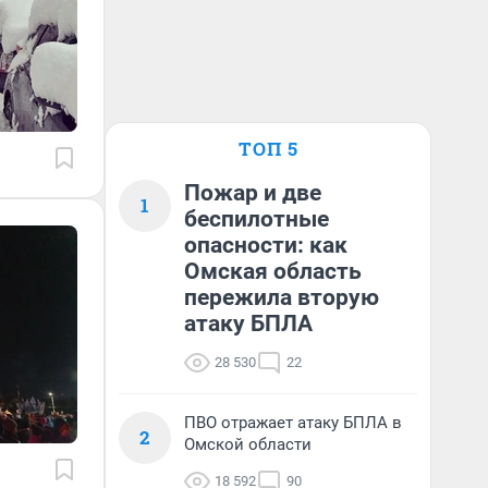
ТОП 5
Пожар и две
1
беспилотные
опасности: как
Омская область
пережила вторую
атаку БПЛА
28 530
22
ПВО отражает атаку БПЛА в
2
Омской области
18 592
90