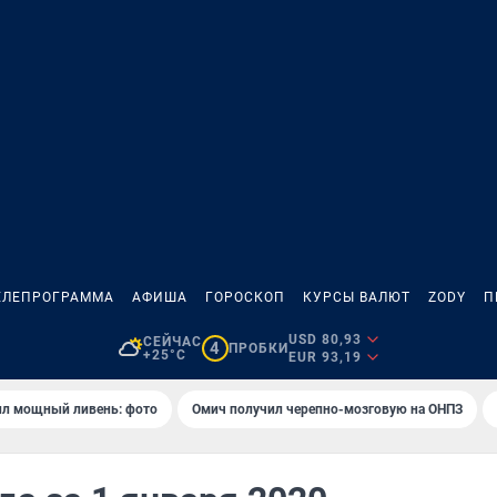
ЕЛЕПРОГРАММА
АФИША
ГОРОСКОП
КУРСЫ ВАЛЮТ
ZODY
П
USD 80,93
СЕЙЧАС
4
ПРОБКИ
+25°C
EUR 93,19
ил мощный ливень: фото
Омич получил черепно-мозговую на ОНПЗ