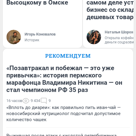
Высоцкому в Омске
самом деле уст
бизнес со скла
дешевых товар
Наталья Шорохо
Игорь Коновалов
Открыла кофейну
Историк
деньги соцразви
РЕКОМЕНДУЕМ
«Позавтракал и побежал — это уже
привычка»: история пермского
марафонца Владимира Никитина — он
стал чемпионом РФ 35 раз
16 часов
9 434
9
«Вплоть до диареи»: как правильно пить иван-чай —
новосибирский нутрициолог подсчитал допустимое
количество чашек
Выжившая после атаки с кислотой петербурженка