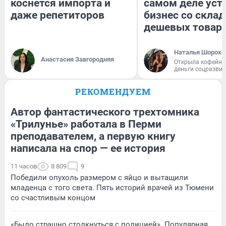
коснется импорта и
самом деле уст
даже репетиторов
бизнес со скла
дешевых товар
Наталья Шорохо
Анастасия Завгородняя
Открыла кофейну
деньги соцразви
РЕКОМЕНДУЕМ
Автор фантастического трехтомника
«Трилунье» работала в Перми
преподавателем, а первую книгу
написала на спор — ее история
11 часов
8 809
9
Победили опухоль размером с яйцо и вытащили
младенца с того света. Пять историй врачей из Тюмени
со счастливым концом
«Было страшно столкнуться с полицией». Популярная