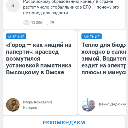
Российскому образованию конец? В стране
5
растет число стобалльников ЕГЭ — почему это
не повод для радости
13 206
79
МНЕНИЕ
МНЕНИЕ
«Город — как нищий на
Тепло для бюдж
паперти»: краевед
холодно в сало
возмутился
зимой. Водитель
установкой памятника
ездит на электр
Высоцкому в Омске
плюсы и минус
Игорь Коновалов
Денис Дедюхин
Историк
РЕКОМЕНДУЕМ