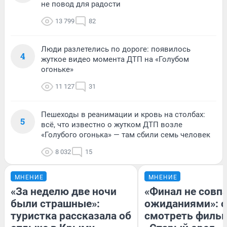
не повод для радости
13 799
82
Люди разлетелись по дороге: появилось
4
жуткое видео момента ДТП на «Голубом
огоньке»
11 127
31
Пешеходы в реанимации и кровь на столбах:
5
всё, что известно о жутком ДТП возле
«Голубого огонька» — там сбили семь человек
8 032
15
МНЕНИЕ
МНЕНИЕ
«За неделю две ночи
«Финал не совпа
были страшные»:
ожиданиями»: с
туристка рассказала об
смотреть филь