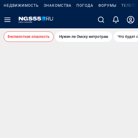
НЕДВИЖИМОСТЬ
ЗНАКОМСТВА
ПОГОДА
ФОРУМЫ
ТЕЛЕПР
Беспилотная опасность
Нужен ли Омску метротрам
Что будет 