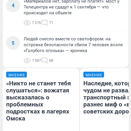
«Материалов нет, зарплату не платят»: мост у
4
Телецентра не сдадут к 1 сентября — что
происходит на объекте
7 276
71
Людей снесло вместе со светофором: на
5
островке безопасности сбили 7 человек возле
«Голубого огонька» — хроника
7 087
68
МНЕНИЕ
МНЕНИЕ
«Никто не станет тебя
Наследие, кото
слушаться»: вожатая
чудом не разва
высказалась о
транспортный э
проблемных
разнес миф о «
подростках в лагерях
советских доро
Омска