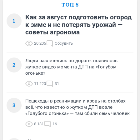
ТОП 5
Как за август подготовить огород
1
к зиме и не потерять урожай —
советы агронома
20 205
Обсудить
Люди разлетелись по дороге: появилось
2
жуткое видео момента ДТП на «Голубом
огоньке»
11 220
31
Пешеходы в реанимации и кровь на столбах:
3
всё, что известно о жутком ДТП возле
«Голубого огонька» — там сбили семь человек
8 131
16