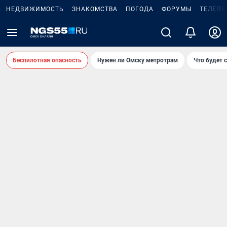
НЕДВИЖИМОСТЬ
ЗНАКОМСТВА
ПОГОДА
ФОРУМЫ
ТЕЛЕПР
Беспилотная опасность
Нужен ли Омску метротрам
Что будет 