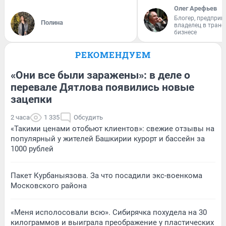
Олег Арефьев
Блогер, предприн
Полина
владелец в тран
бизнесе
РЕКОМЕНДУЕМ
«Они все были заражены»: в деле о
перевале Дятлова появились новые
зацепки
2 часа
1 335
Обсудить
«Такими ценами отобьют клиентов»: свежие отзывы на
популярный у жителей Башкирии курорт и бассейн за
1000 рублей
Пакет Курбаныязова. За что посадили экс-военкома
Московского района
«Меня исполосовали всю». Сибирячка похудела на 30
килограммов и выиграла преображение у пластических