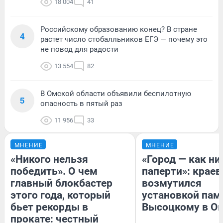
18 004
41
Российскому образованию конец? В стране
4
растет число стобалльников ЕГЭ — почему это
не повод для радости
13 554
82
В Омской области объявили беспилотную
5
опасность в пятый раз
11 956
33
МНЕНИЕ
МНЕНИЕ
«Никого нельзя
«Город — как н
победить». О чем
паперти»: краев
главный блокбастер
возмутился
этого года, который
установкой пам
бьет рекорды в
Высоцкому в О
прокате: честный