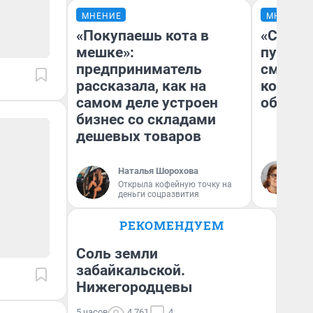
МНЕНИЕ
МНЕНИЕ
«Покупаешь кота в
«Спутал
мешке»:
пургу».
предприниматель
смерте
рассказала, как на
которы
самом деле устроен
обнару
бизнес со складами
дешевых товаров
Ир
Наталья Шорохова
Гл
Открыла кофейную точку на
«Р
деньги соцразвития
Во
РЕКОМЕНДУЕМ
Соль земли
забайкальской.
Нижегородцевы
5 часов
4 761
4