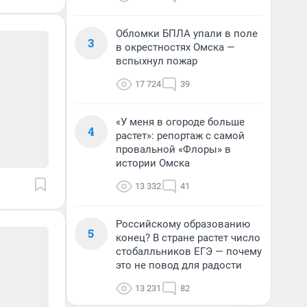
Обломки БПЛА упали в поле
3
в окрестностях Омска —
вспыхнул пожар
17 724
39
«У меня в огороде больше
4
растет»: репортаж с самой
провальной «Флоры» в
истории Омска
13 332
41
Российскому образованию
5
конец? В стране растет число
стобалльников ЕГЭ — почему
это не повод для радости
13 231
82