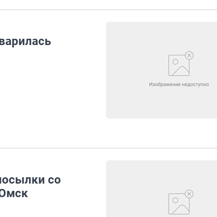
бварилась
посылки со
 Омск