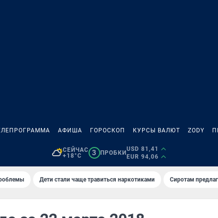
ЕЛЕПРОГРАММА
АФИША
ГОРОСКОП
КУРСЫ ВАЛЮТ
ZODY
П
USD 81,41
СЕЙЧАС
3
ПРОБКИ
+18°C
EUR 94,06
проблемы
Дети стали чаще травиться наркотиками
Сиротам предла