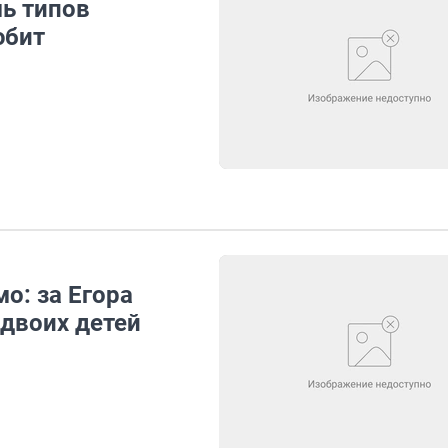
мь типов
юбит
мо: за Егора
 двоих детей