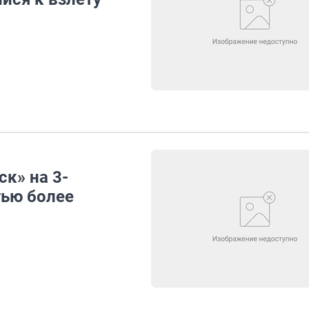
к» на 3-
тью более