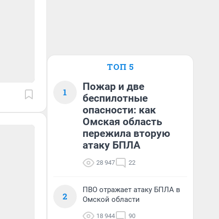
ТОП 5
Пожар и две
1
беспилотные
опасности: как
Омская область
пережила вторую
атаку БПЛА
28 947
22
ПВО отражает атаку БПЛА в
2
Омской области
18 944
90