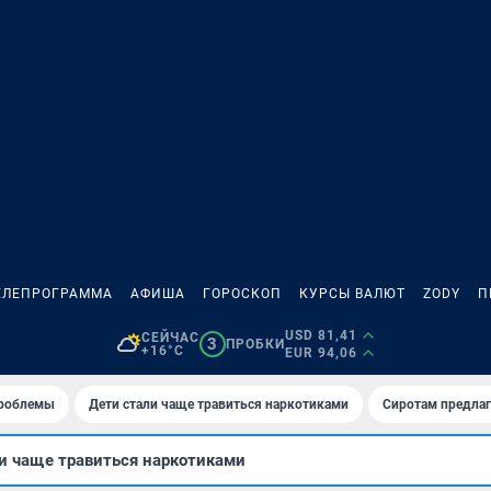
ЕЛЕПРОГРАММА
АФИША
ГОРОСКОП
КУРСЫ ВАЛЮТ
ZODY
П
USD 81,41
СЕЙЧАС
3
ПРОБКИ
+16°C
EUR 94,06
проблемы
Дети стали чаще травиться наркотиками
Сиротам предла
и чаще травиться наркотиками