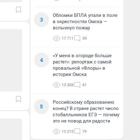
Обломки БПЛА упали в поле
3
в окрестностях Омска —
вспыхнул пожар
17 711
39
«У меня в огороде больше
4
растет»: репортаж с самой
провальной «Флоры» в
истории Омска
13 308
41
Российскому образованию
5
конец? В стране растет число
стобалльников ЕГЭ — почему
это не повод для радости
13 215
79