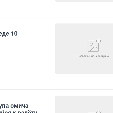
еде 10
тупа омича
йся к взлёту