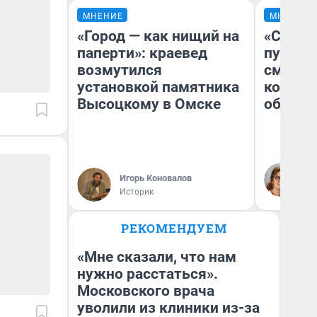
МНЕНИЕ
МНЕНИЕ
«Город — как нищий на
«Спутал
паперти»: краевед
пургу».
возмутился
смерте
установкой памятника
которы
Высоцкому в Омске
обнару
Ир
Гл
Игорь Коновалов
«Р
Историк
Во
РЕКОМЕНДУЕМ
«Мне сказали, что нам
нужно расстаться».
Московского врача
уволили из клиники из-за