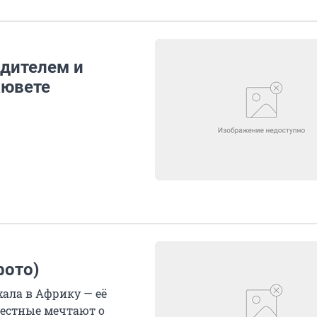
одителем и
кювете
фото)
хала в Африку — её
местные мечтают о