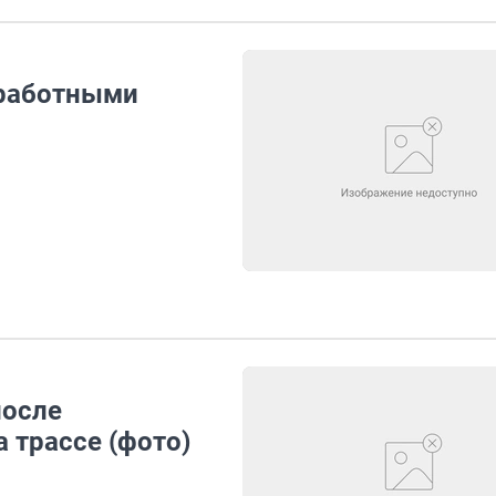
зработными
после
 трассе (фото)