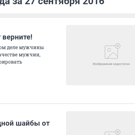
да за 27 сентября 2016
 верните!
амом деле мужчины
ачестве мужчин,
рировать
дной шайбы от