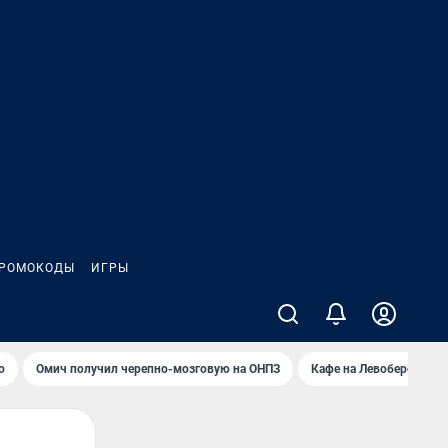
РОМОКОДЫ
ИГРЫ
о
Омич получил черепно-мозговую на ОНПЗ
Кафе на Левобережье в