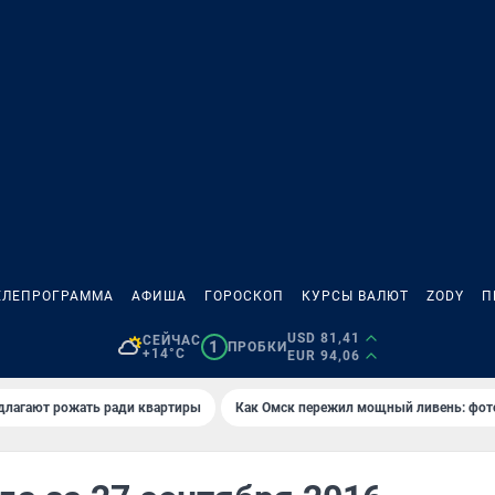
ЕЛЕПРОГРАММА
АФИША
ГОРОСКОП
КУРСЫ ВАЛЮТ
ZODY
П
USD 81,41
СЕЙЧАС
1
ПРОБКИ
+14°C
EUR 94,06
длагают рожать ради квартиры
Как Омск пережил мощный ливень: фот