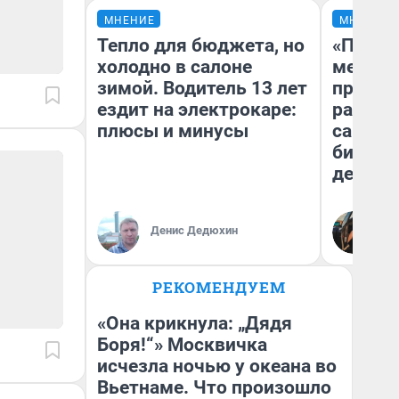
МНЕНИЕ
МНЕНИЕ
Тепло для бюджета, но
«Покуп
холодно в салоне
мешке»
зимой. Водитель 13 лет
предпр
ездит на электрокаре:
рассказ
плюсы и минусы
самом 
бизнес
дешевы
На
Денис Дедюхин
От
де
РЕКОМЕНДУЕМ
«Она крикнула: „Дядя
Боря!“» Москвичка
исчезла ночью у океана во
Вьетнаме. Что произошло