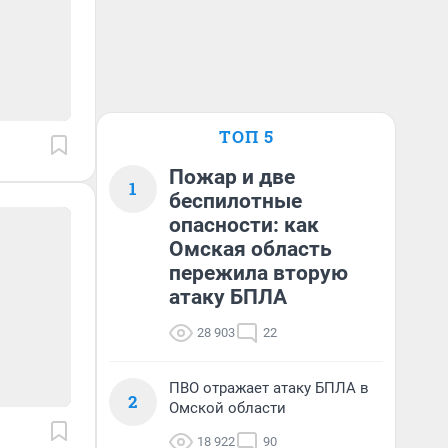
ТОП 5
Пожар и две
1
беспилотные
опасности: как
Омская область
пережила вторую
атаку БПЛА
28 903
22
ПВО отражает атаку БПЛА в
2
Омской области
18 922
90