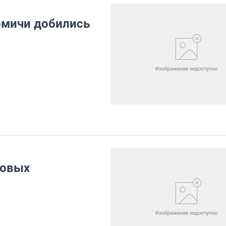
омичи добились
новых