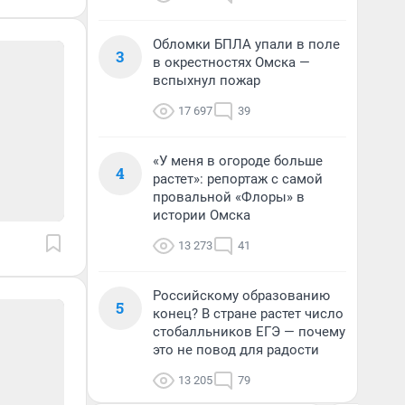
Обломки БПЛА упали в поле
3
в окрестностях Омска —
вспыхнул пожар
17 697
39
«У меня в огороде больше
4
растет»: репортаж с самой
провальной «Флоры» в
истории Омска
13 273
41
Российскому образованию
5
конец? В стране растет число
стобалльников ЕГЭ — почему
это не повод для радости
13 205
79