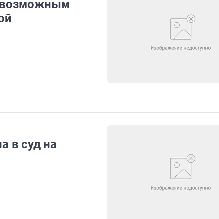
невозможным
ой
а в суд на