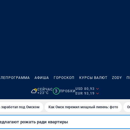
ЕЛЕПРОГРАММА
АФИША
ГОРОСКОП
КУРСЫ ВАЛЮТ
ZODY
П
USD 80,93
СЕЙЧАС
3
ПРОБКИ
+23°C
EUR 93,19
es заработал под Омском
Как Омск пережил мощный ливень: фото
О
едлагают рожать ради квартиры