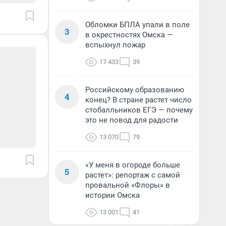
Обломки БПЛА упали в поле
3
в окрестностях Омска —
вспыхнул пожар
17 433
39
Российскому образованию
4
конец? В стране растет число
стобалльников ЕГЭ — почему
это не повод для радости
13 070
79
«У меня в огороде больше
5
растет»: репортаж с самой
провальной «Флоры» в
истории Омска
13 001
41