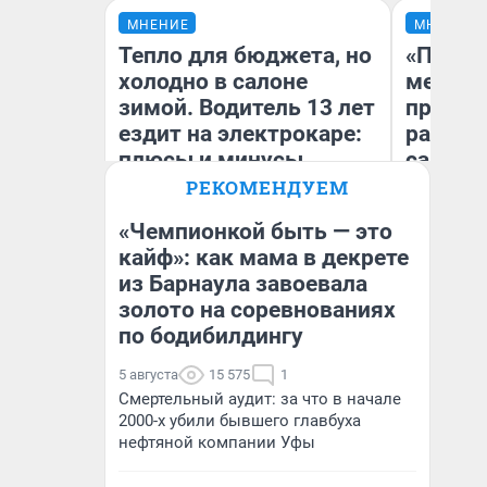
МНЕНИЕ
МНЕНИЕ
Тепло для бюджета, но
«Покуп
холодно в салоне
мешке»
зимой. Водитель 13 лет
предпр
ездит на электрокаре:
рассказ
плюсы и минусы
самом 
бизнес
РЕКОМЕНДУЕМ
дешевы
«Чемпионкой быть — это
кайф»: как мама в декрете
На
из Барнаула завоевала
Денис Дедюхин
От
де
золото на соревнованиях
по бодибилдингу
5 августа
15 575
1
Смертельный аудит: за что в начале
2000-х убили бывшего главбуха
нефтяной компании Уфы