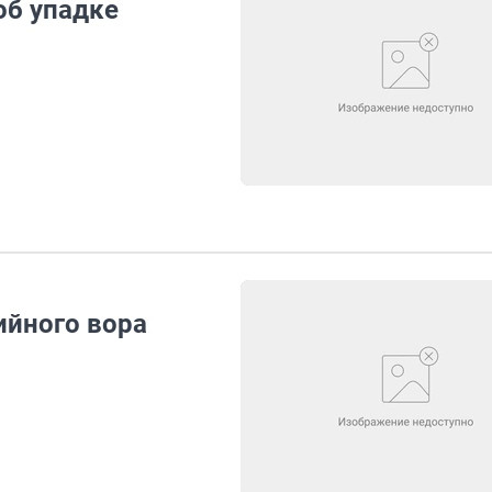
об упадке
ийного вора