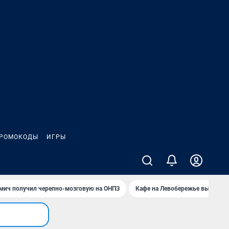
РОМОКОДЫ
ИГРЫ
мич получил черепно-мозговую на ОНПЗ
Кафе на Левобережье выгорело