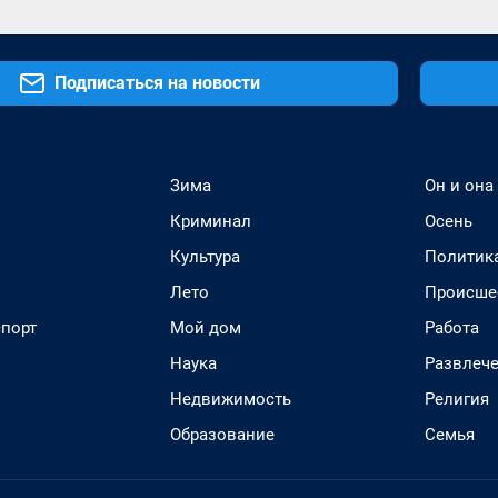
Подписаться на новости
Зима
Он и она
Криминал
Осень
Культура
Политик
Лето
Происше
спорт
Мой дом
Работа
Наука
Развлеч
Недвижимость
Религия
Образование
Семья