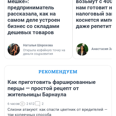
мешке»:
возьмут с 4000
предприниматель
нам готовит н
рассказала, как на
налоговый зако
самом деле устроен
коснется импор
бизнес со складами
даже репетито
дешевых товаров
Наталья Шорохова
Анастасия Зав
Открыла кофейную точку на
деньги соцразвития
РЕКОМЕНДУЕМ
Как приготовить фаршированные
перцы — простой рецепт от
жительницы Барнаула
6 часов
2 612
2
Слизни атакуют: как спасти цветник от вредителей —
три копеечных способа