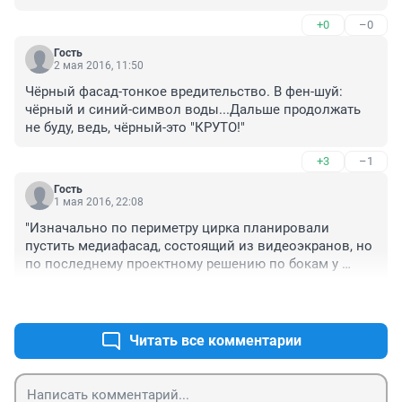
баннерами! Вот увидите!!!!
+0
–0
Гость
2 мая 2016, 11:50
Чёрный фасад-тонкое вредительство. В фен-шуй: 
чёрный и синий-символ воды...Дальше продолжать 
не буду, ведь, чёрный-это "КРУТО!"
+3
–1
Гость
1 мая 2016, 22:08
"Изначально по периметру цирка планировали 
пустить медиафасад, состоящий из видеоэкранов, но 
по последнему проектному решению по бокам у 
центрального входа в цирк решили закрепить два 
+3
–0
видеоэкрана размером 7х5 метров." Им денег уже не 
хватает что ли?
Читать все комментарии