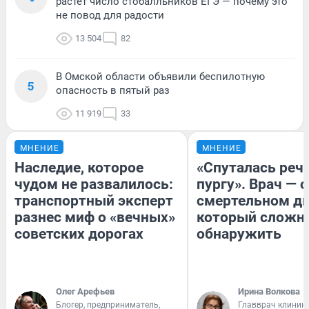
растет число стобалльников ЕГЭ — почему это
не повод для радости
13 504
82
В Омской области объявили беспилотную
5
опасность в пятый раз
11 919
33
МНЕНИЕ
МНЕНИЕ
Наследие, которое
«Спуталась речь
чудом не развалилось:
пургу». Врач — о
транспортный эксперт
смертельном ди
разнес миф о «вечных»
который сложн
советских дорогах
обнаружить
Олег Арефьев
Ирина Волкова
Блогер, предприниматель,
Главврач клиник