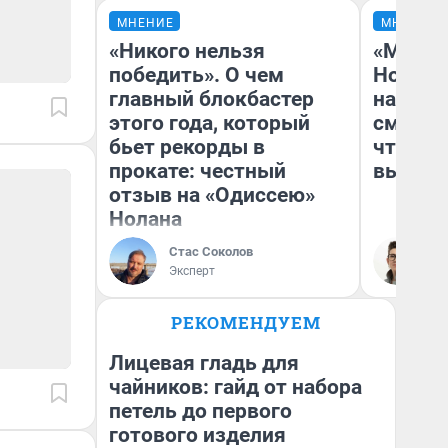
МНЕНИЕ
МНЕНИЕ
«Никого нельзя
«Мы ви
победить». О чем
Нолана
главный блокбастер
настро
этого года, который
смотре
бьет рекорды в
чтобы 
прокате: честный
выгляд
отзыв на «Одиссею»
Нолана
Стас Соколов
На
Эксперт
РЕКОМЕНДУЕМ
Лицевая гладь для
чайников: гайд от набора
петель до первого
готового изделия