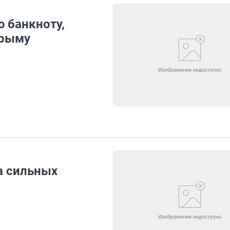
 банкноту,
Крыму
а сильных