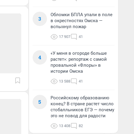
Обломки БПЛА упали в поле
3
в окрестностях Омска —
вспыхнул пожар
17 907
41
«У меня в огороде больше
4
растет»: репортаж с самой
провальной «Флоры» в
истории Омска
13 588
41
Российскому образованию
5
конец? В стране растет число
стобалльников ЕГЭ — почему
это не повод для радости
13 408
82