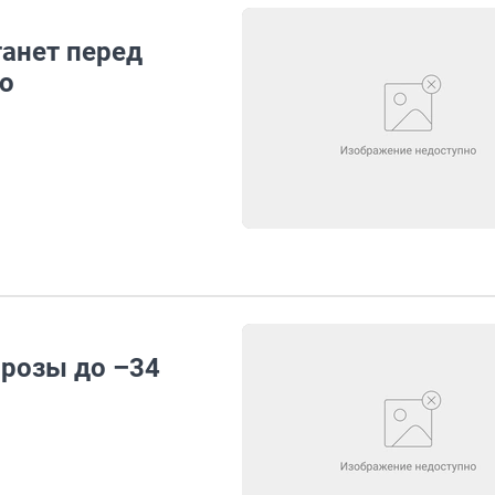
анет перед
го
розы до –34