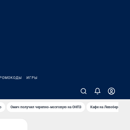
РОМОКОДЫ
ИГРЫ
о
Омич получил черепно-мозговую на ОНПЗ
Кафе на Левобережье в