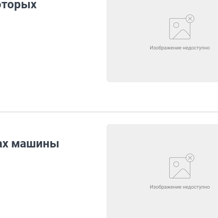
оторых
нах машины