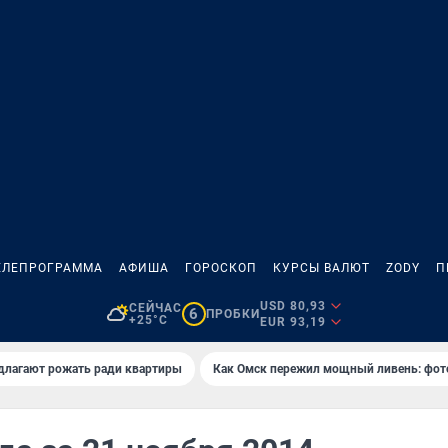
ЕЛЕПРОГРАММА
АФИША
ГОРОСКОП
КУРСЫ ВАЛЮТ
ZODY
П
USD 80,93
СЕЙЧАС
6
ПРОБКИ
+25°C
EUR 93,19
длагают рожать ради квартиры
Как Омск пережил мощный ливень: фот