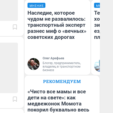
МНЕНИЕ
МНЕНИЕ
Наследие, которое
Тепло 
чудом не развалилось:
холодн
транспортный эксперт
зимой.
разнес миф о «вечных»
ездит н
советских дорогах
плюсы 
Олег Арефьев
Блогер, предприниматель,
Д
владелец в транспортном
бизнесе
РЕКОМЕНДУЕМ
«Чисто все мамы и все
дети на свете»: как
медвежонок Момота
покорил буквально весь