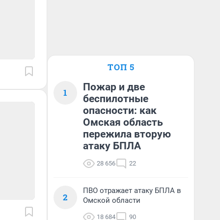
ТОП 5
Пожар и две
1
беспилотные
опасности: как
Омская область
пережила вторую
атаку БПЛА
28 656
22
ПВО отражает атаку БПЛА в
2
Омской области
18 684
90