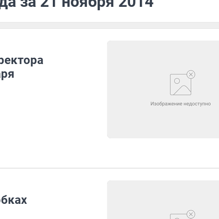
да за 21 ноября 2014
ректора
аря
обках