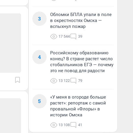
Обломки БПЛА упали в поле
3
в окрестностях Омска —
вспыхнул пожар
17 544
39
Российскому образованию
4
конец? В стране растет число
стобалльников ЕГЭ — почему
это не повод для радости
13 122
79
«У меня в огороде больше
5
растет»: репортаж с самой
провальной «Флоры» в
истории Омска
13 108
41