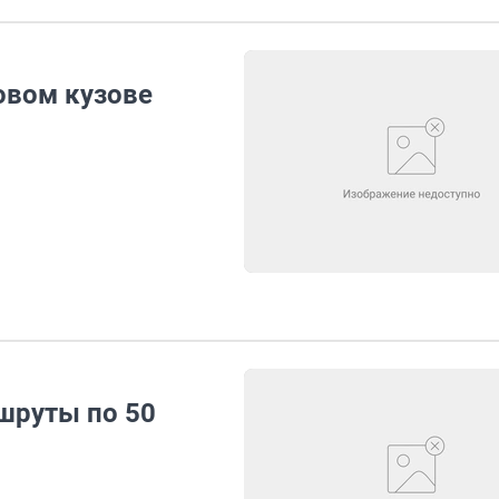
овом кузове
шруты по 50