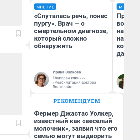
МНЕНИЕ
МНЕНИЕ
«Спуталась речь, понес
Продаш
пургу». Врач — о
возьмут
смертельном диагнозе,
нам го
который сложно
налого
обнаружить
коснет
даже р
Ирина Волкова
Главврач клиники
Ан
«Реабилитация доктора
Волковой»
РЕКОМЕНДУЕМ
Фермер Джастас Уолкер,
известный как «веселый
молочник», заявил что его
семью могут выдворить