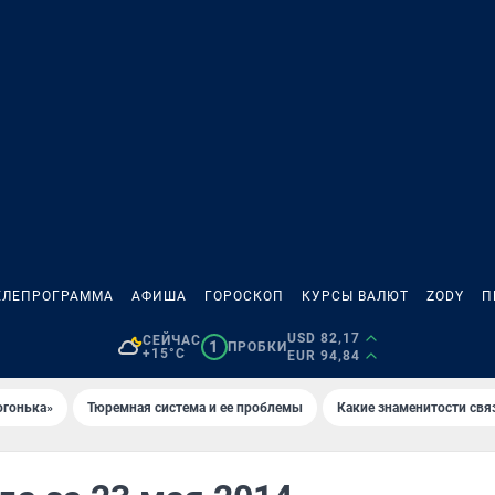
ЕЛЕПРОГРАММА
АФИША
ГОРОСКОП
КУРСЫ ВАЛЮТ
ZODY
П
USD 82,17
СЕЙЧАС
1
ПРОБКИ
+15°C
EUR 94,84
огонька»
Тюремная система и ее проблемы
Какие знаменитости свя