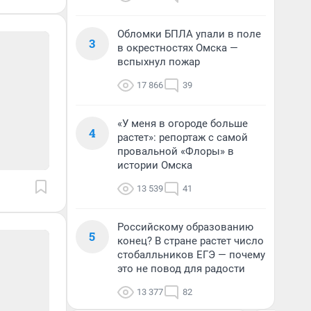
Обломки БПЛА упали в поле
3
в окрестностях Омска —
вспыхнул пожар
17 866
39
«У меня в огороде больше
4
растет»: репортаж с самой
провальной «Флоры» в
истории Омска
13 539
41
Российскому образованию
5
конец? В стране растет число
стобалльников ЕГЭ — почему
это не повод для радости
13 377
82