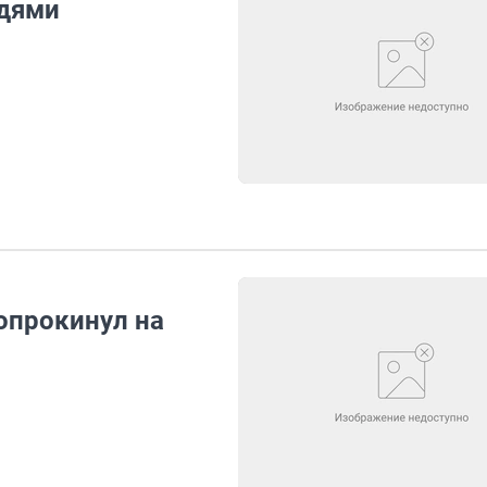
ждями
опрокинул на