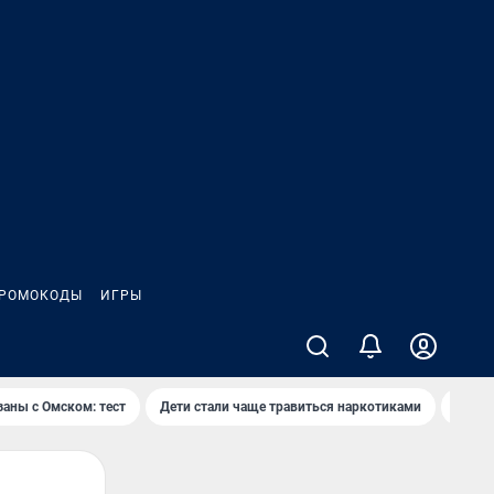
РОМОКОДЫ
ИГРЫ
заны с Омском: тест
Дети стали чаще травиться наркотиками
Появя